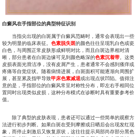
白癜风在手指部位的典型特征识别
当指尖出现的白斑属于白癜风范畴时，通常会表现出一些
较为明显的临床表征。
色素脱失斑
的颜色往往呈现乳白色或瓷
白色，与周围正常皮肤形成鲜明对比，而且白斑边界相对清
晰，部分患者在白斑边缘可见到颜色略深的
色素沉着带
。这类
皮损表面光滑洁净，没有皮屑产生，患者通常不会感到瘙痒或
疼痛等自觉症状。随着病情进展，白斑面积可能逐渐向周围扩
展，甚至累及指甲导致
甲床色素减退
或出现点状凹陷。值得注
意的是，手指部位的白癜风常呈对称性分布，即左右手相同位
置同时出现类似皮损，这种分布模式在诊断时具有重要参考价
值。
除了典型的皮肤表现，患者还可以通过一些简单的观察方
法进行初步判断。如果白斑在受到摩擦或日晒后会出现发红现
象，而停止刺激后又恢复原状，这往往提示局部尚存部分黑色