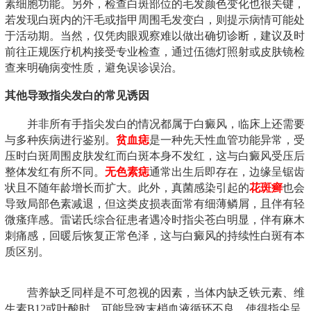
素细胞功能。另外，检查白斑部位的毛发颜色变化也很关键，
若发现白斑内的汗毛或指甲周围毛发变白，则提示病情可能处
于活动期。当然，仅凭肉眼观察难以做出确切诊断，建议及时
前往正规医疗机构接受专业检查，通过伍德灯照射或皮肤镜检
查来明确病变性质，避免误诊误治。
其他导致指尖发白的常见诱因
并非所有手指尖发白的情况都属于白癜风，临床上还需要
与多种疾病进行鉴别。
贫血痣
是一种先天性血管功能异常，受
压时白斑周围皮肤发红而白斑本身不发红，这与白癜风受压后
整体发红有所不同。
无色素痣
通常出生后即存在，边缘呈锯齿
状且不随年龄增长而扩大。此外，真菌感染引起的
花斑癣
也会
导致局部色素减退，但这类皮损表面常有细薄鳞屑，且伴有轻
微瘙痒感。雷诺氏综合征患者遇冷时指尖苍白明显，伴有麻木
刺痛感，回暖后恢复正常色泽，这与白癜风的持续性白斑有本
质区别。
营养缺乏同样是不可忽视的因素，当体内缺乏铁元素、维
生素B12或叶酸时，可能导致末梢血液循环不良，使得指尖呈