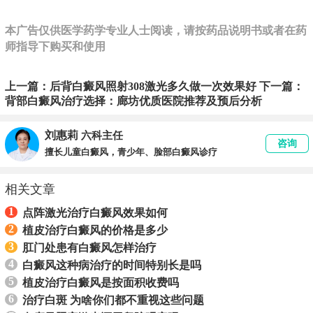
本广告仅供医学药学专业人士阅读，请按药品说明书或者在药
师指导下购买和使用
上一篇：
后背白癜风照射308激光多久做一次效果好
下一篇：
背部白癜风治疗选择：廊坊优质医院推荐及预后分析
刘惠莉
六科主任
咨询
擅长儿童白癜风，青少年、脸部白癜风诊疗
相关文章
1
点阵激光治疗白癜风效果如何
2
植皮治疗白癜风的价格是多少
3
肛门处患有白癜风怎样治疗
4
白癜风这种病治疗的时间特别长是吗
5
植皮治疗白癜风是按面积收费吗
6
治疗白斑 为啥你们都不重视这些问题