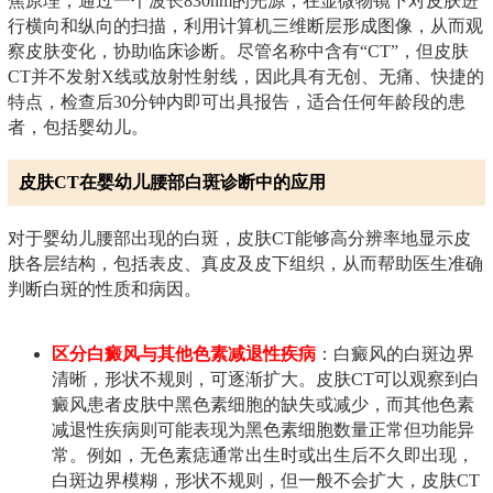
焦原理，通过一个波长830nm的光源，在显微物镜下对皮肤进
行横向和纵向的扫描，利用计算机三维断层形成图像，从而观
察皮肤变化，协助临床诊断。尽管名称中含有“CT”，但皮肤
CT并不发射X线或放射性射线，因此具有无创、无痛、快捷的
特点，检查后30分钟内即可出具报告，适合任何年龄段的患
者，包括婴幼儿。
皮肤CT在婴幼儿腰部白斑诊断中的应用
对于婴幼儿腰部出现的白斑，皮肤CT能够高分辨率地显示皮
肤各层结构，包括表皮、真皮及皮下组织，从而帮助医生准确
判断白斑的性质和病因。
区分白癜风与其他色素减退性疾病
：白癜风的白斑边界
清晰，形状不规则，可逐渐扩大。皮肤CT可以观察到白
癜风患者皮肤中黑色素细胞的缺失或减少，而其他色素
减退性疾病则可能表现为黑色素细胞数量正常但功能异
常。例如，无色素痣通常出生时或出生后不久即出现，
白斑边界模糊，形状不规则，但一般不会扩大，皮肤CT