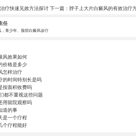
治疗快速见效方法探讨
下一篇：
脖子上大片白癜风的有效治疗
主任
风，青少年、脸部白癜风诊疗
癜风效果如何
的价格是多少
风怎样治疗
疗的时间特别长是吗
是按面积收费吗
你们都不重视这些问题
还用留院观察吗
知道的事
天是一个疗程
几个疗程能好