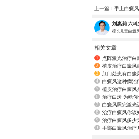
上一篇：
手上白癜风
刘惠莉
六科
擅长儿童白癜
相关文章
1
点阵激光治疗白
2
植皮治疗白癜风
3
肛门处患有白癜
4
白癜风这种病治
5
植皮治疗白癜风
6
治疗白斑 为啥
7
白癜风照完激光
8
治疗白癜风你该
9
治疗白癜风多少
10
手部白癜风治疗