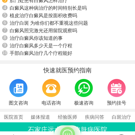
肛门处患有白癜风怎样治疗
4
白癜风这种病治疗的时间特别长是吗
5
植皮治疗白癜风是按面积收费吗
6
治疗白斑 为啥你们都不重视这些问题
7
白癜风照完激光还用留院观察吗
8
治疗白癜风你该知道的事
9
治疗白癜风多少天是一个疗程
10
手部白癜风治疗几个疗程能好
快速就医预约指南
图文咨询
电话咨询
极速咨询
预约挂号
医院首页
媒体报道
经验医师
疾病问答
白斑治疗
石家庄远大中医皮肤病医院