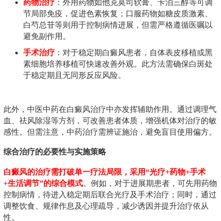
药物治疗
：外用药物如他克莫司软膏、卡泊三醇等可调
节局部免疫，促进色素恢复；口服药物如糖皮质激素、
白芍总苷等则用于控制病情进展，但需严格遵循医嘱以
避免副作用。
手术治疗
：对于稳定期白癜风患者，自体表皮移植或黑
素细胞培养移植可快速改善外观。此方法需确保白斑处
于稳定期且无同形反应风险。
此外，中医中药在白癜风治疗中亦发挥辅助作用。通过调理气
血、祛风除湿等方剂，可改善患者体质，增强机体对治疗的敏
感性。但需注意，中药治疗需辨证施治，避免盲目使用偏方。
综合治疗的必要性与实施策略
白癜风的治疗需打破单一疗法局限，采用“光疗+药物+手术
+生活调节”的综合模式
。例如，对于进展期患者，可先用药物
控制病情，待进入稳定期后联合光疗及手术治疗；同时，通过
调整饮食、规律作息及心理疏导，减少诱因并提升治疗依从
性。