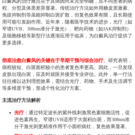
白癜风的治疗难点在于其病因尚未完全明确，且不同患者的病
程、分型及体质差异显著。传统治疗方法如外用糖皮质激素、
免疫抑制剂等虽能抑制白斑扩散，但复色效果有限，且长期使
用可能引发副作用。近年来，随着医学技术的进步，光疗（如
窄谱UVB、308nm准分子激光）、靶向药物（如JAK抑制剂）
及细胞移植等新型疗法逐渐应用于临床，为白癜风治疗提供了
更多选择。
彻底治愈白癜风的关键在于早期干预与综合治疗
。研究表明，
病程较短、白斑面积较小的患者复色率更高。因此，一旦发现
皮肤出现白斑，应及时就医并接受专业评估。此外，单一疗法
往往难以达到理想效果，需结合光疗、药物、手术及生活调节
等多维度干预，形成个性化治疗方案。
主流治疗方法解析
光疗
：通过特定波长的紫外线刺激黑色素细胞活性，促
进色素再生。窄谱UVB适用于大面积白斑，而308nm准
分子激光则更精准作用于小面积病灶，复色效果显著。