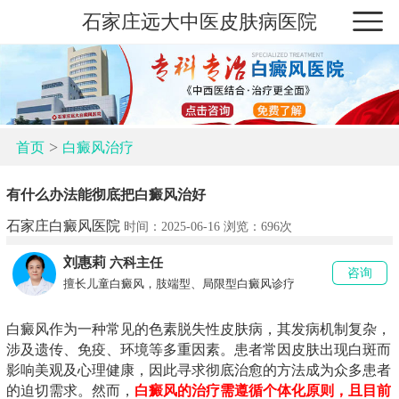
石家庄远大中医皮肤病医院
>
首页
白癜风治疗
有什么办法能彻底把白癜风治好
石家庄白癜风医院
时间：2025-06-16 浏览：
696次
刘惠莉
六科主任
咨询
擅长儿童白癜风，肢端型、局限型白癜风诊疗
白癜风作为一种常见的色素脱失性皮肤病，其发病机制复杂，
涉及遗传、免疫、环境等多重因素。患者常因皮肤出现白斑而
影响美观及心理健康，因此寻求彻底治愈的方法成为众多患者
的迫切需求。然而，
白癜风的治疗需遵循个体化原则，且目前