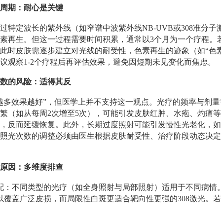
周期：耐心是关键
过特定波长的紫外线（如窄谱中波紫外线NB-UVB或308准分
素再生。但这一过程需要时间积累，通常以3个月为一个疗程。
此时皮肤需逐步建立对光线的耐受性，色素再生的迹象（如“色
议观察1-2个疗程后再评估效果，避免因短期未见变化而焦虑。
数的风险：适得其反
越多效果越好”，但医学上并不支持这一观点。光疗的频率与剂
繁（如从每周2次增至5次），可能引发皮肤红肿、水疱、灼痛
，反而延缓恢复。此外，长期过度照射可能引发慢性光老化，如
照光次数的调整必须由医生根据皮肤耐受性、治疗阶段动态决定
原因：多维度排查
配：不同类型的光疗（如全身照射与局部照射）适用于不同病情
以覆盖广泛皮损，而局限性白斑更适合靶向性更强的308激光。