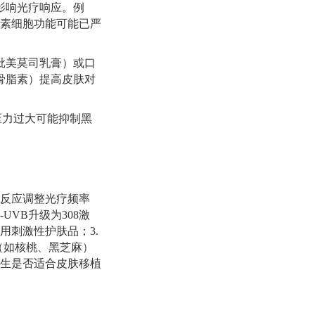
影响光疗响应。例
色素细胞功能可能已严
吡美莫司乳膏）或口
骨脂素）提高皮肤对
压力过大可能抑制黑
肤反应调整光疗频率
UVB升级为308激
用刺激性护肤品；3.
（如核桃、黑芝麻）
医生是否适合皮肤移植