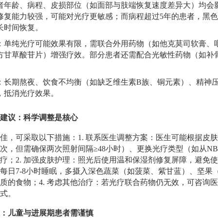
者年龄、病程、皮损部位（如面部与肢端恢复速度差异大）均会
修复能力较强，可能对光疗更敏感；而病程超过5年的患者，黑
长时间恢复。
：单纯光疗可能效果有限，需联合外用药物（如他克莫司软膏、
方甘草酸苷片）增强疗效。部分患者还需配合光敏性药物（如补
。
：长期熬夜、饮食不均衡（如缺乏维生素B族、铜元素）、精神
，抵消光疗效果。
建议：科学调整是核心
佳，可采取以下措施：1. 联系医生调整方案：医生可能根据皮
次，但需确保两次照射间隔≥48小时）、更换光疗类型（如从NB-
疗；2. 加强皮肤护理：照光后使用温和保湿剂修复屏障，避免使
每日7-8小时睡眠，多摄入深色蔬菜（如菠菜、紫甘蓝）、坚果
质的食物；4. 考虑其他治疗：若光疗联合药物仍无效，可咨询
式。
：儿童与进展期患者需谨慎