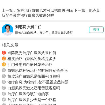
上一篇：
怎样治疗白癜风才可以把白斑消除
下一篇：
他克莫
斯配合激光治疗白癜风效果好吗
刘惠莉
六科主任
咨询
擅长儿童白癜风，青少年、脸部白癜风诊疗
相关文章
1
点阵激光治疗白癜风效果如何
2
植皮治疗白癜风的价格是多少
3
肛门处患有白癜风怎样治疗
4
白癜风这种病治疗的时间特别长是吗
5
植皮治疗白癜风是按面积收费吗
6
治疗白斑 为啥你们都不重视这些问题
7
白癜风照完激光还用留院观察吗
8
治疗白癜风你该知道的事
9
治疗白癜风多少天是一个疗程