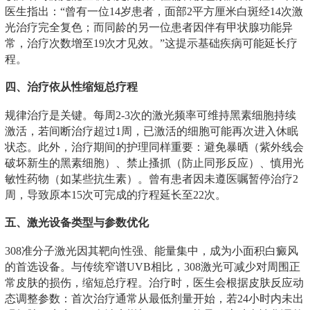
医生指出：“曾有一位14岁患者，面部2平方厘米白斑经14次激
光治疗完全复色；而同龄的另一位患者因伴有甲状腺功能异
常，治疗次数增至19次才见效。”这提示基础疾病可能延长疗
程。
四、治疗依从性缩短总疗程
规律治疗是关键。每周2-3次的激光频率可维持黑素细胞持续
激活，若间断治疗超过1周，已激活的细胞可能再次进入休眠
状态。此外，治疗期间的护理同样重要：避免暴晒（紫外线会
破坏新生的黑素细胞）、禁止搔抓（防止同形反应）、慎用光
敏性药物（如某些抗生素）。曾有患者因未遵医嘱暂停治疗2
周，导致原本15次可完成的疗程延长至22次。
五、激光设备类型与参数优化
308准分子激光因其靶向性强、能量集中，成为小面积白癜风
的首选设备。与传统窄谱UVB相比，308激光可减少对周围正
常皮肤的损伤，缩短总疗程。治疗时，医生会根据皮肤反应动
态调整参数：首次治疗通常从最低剂量开始，若24小时内未出