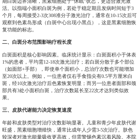
期白斑边界清晰，黑素细胞处于“休眠”状态，更适合激光激
活。以指端小面积白斑为例，若处于稳定期且发病时间短于3
个月，每周接受2-3次308准分子激光治疗，通常在10-15次后可
观察到色素岛形成（白斑中心出现小黑点），这是黑素细胞恢
复功能的标志。
二、白斑分布范围影响疗程长度
白斑面积是核心影响因素。临床统计显示：白斑面积小于体表
1%的患者，平均需12-18次激光治疗；若白斑分散于多个部位
（如面部+手部），即使单个面积小，总治疗次数也可能增加
至20次以上。例如，一位患者仅右手食指尖有0.5平方厘米白
斑，经10次激光治疗后色素恢复明显；而另一位患者面部和颈
部共有3处小面积白斑，治疗次数延长至22次才达到类似效
果。
三、皮肤代谢能力决定恢复速度
年龄和皮肤类型对治疗次数影响显著。儿童和青少年皮肤代谢
旺盛，黑素细胞增殖快，通常比成年人少需3-5次治疗。肤色
较深者对激光能量吸收更高效，但需警惕色素沉着风险。本院