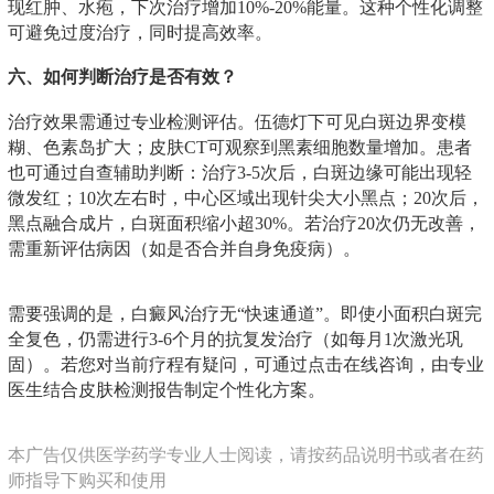
现红肿、水疱，下次治疗增加10%-20%能量。这种个性化调整
可避免过度治疗，同时提高效率。
六、如何判断治疗是否有效？
治疗效果需通过专业检测评估。伍德灯下可见白斑边界变模
糊、色素岛扩大；皮肤CT可观察到黑素细胞数量增加。患者
也可通过自查辅助判断：治疗3-5次后，白斑边缘可能出现轻
微发红；10次左右时，中心区域出现针尖大小黑点；20次后，
黑点融合成片，白斑面积缩小超30%。若治疗20次仍无改善，
需重新评估病因（如是否合并自身免疫病）。
需要强调的是，白癜风治疗无“快速通道”。即使小面积白斑完
全复色，仍需进行3-6个月的抗复发治疗（如每月1次激光巩
固）。若您对当前疗程有疑问，可通过点击在线咨询，由专业
医生结合皮肤检测报告制定个性化方案。
本广告仅供医学药学专业人士阅读，请按药品说明书或者在药
师指导下购买和使用