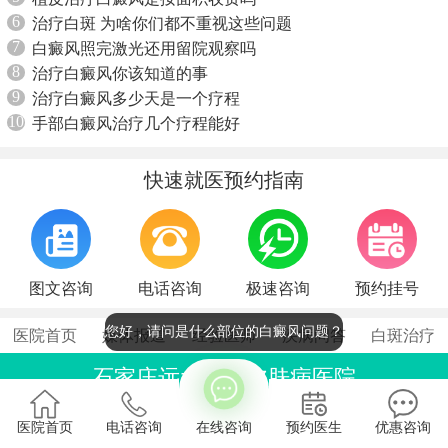
6
治疗白斑 为啥你们都不重视这些问题
7
白癜风照完激光还用留院观察吗
8
治疗白癜风你该知道的事
9
治疗白癜风多少天是一个疗程
10
手部白癜风治疗几个疗程能好
快速就医预约指南
图文咨询
电话咨询
极速咨询
预约挂号
您好，请问是什么部位的白癜风问题？
医院首页
媒体报道
经验医师
疾病问答
白斑治疗
石家庄远大中医皮肤病医院
联系电话：0311-86990555
医院首页
电话咨询
在线咨询
预约医生
优惠咨询
石家庄桥西区裕华东路7号