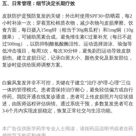
五、日常管理：细节决定长期疗效
皮肤防护是预防复发的关键：外出时使用SPF30+防晒霜，每2
小时补涂一次；穿着宽松棉质衣物，减少衣物与皮损摩擦。饮
食方面，每日摄入15mg锌（相当于30g南瓜籽）和1mg铜（10g
腰果），可辅助黑素合成。避免维生素C过量补充（每日不超
过500mg），以防抑制酪氨酸酶活性。运动选择游泳、瑜伽等
低冲击项目，每周3次，每次30分钟，避免剧烈运动导致皮肤
损伤。建立皮损日记，记录白斑大小、颜色变化及新发部位，
复诊时提供给医师调整方案。
白癜风复发并非不可控，关键在于建立“治疗-护理-心理”三位
一体的管理模式。患者需保持治疗耐心，避免轻信偏方或自行
停药。我院开通在线复诊通道，患者可上传皮损照片与症状描
述，由医师远程评估病情。通过系统干预，多数复发患者可在
3-6个月内实现皮损稳定，恢复正常社交与生活功能。
本广告仅供医学药学专业人士阅读，请按药品说明书或者在药
师指导下购买和使用