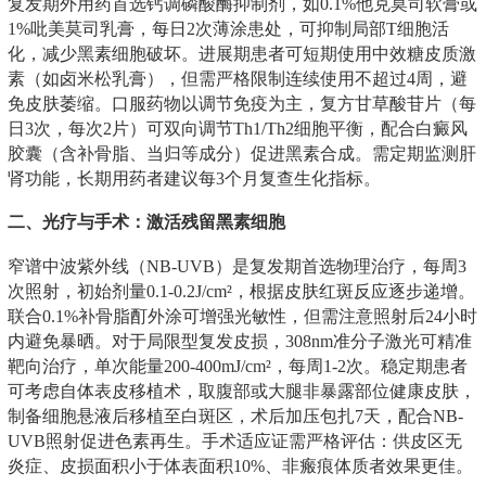
复发期外用药首选钙调磷酸酶抑制剂，如0.1%他克莫司软膏或
1%吡美莫司乳膏，每日2次薄涂患处，可抑制局部T细胞活
化，减少黑素细胞破坏。进展期患者可短期使用中效糖皮质激
素（如卤米松乳膏），但需严格限制连续使用不超过4周，避
免皮肤萎缩。口服药物以调节免疫为主，复方甘草酸苷片（每
日3次，每次2片）可双向调节Th1/Th2细胞平衡，配合白癜风
胶囊（含补骨脂、当归等成分）促进黑素合成。需定期监测肝
肾功能，长期用药者建议每3个月复查生化指标。
二、光疗与手术：激活残留黑素细胞
窄谱中波紫外线（NB-UVB）是复发期首选物理治疗，每周3
次照射，初始剂量0.1-0.2J/cm²，根据皮肤红斑反应逐步递增。
联合0.1%补骨脂酊外涂可增强光敏性，但需注意照射后24小时
内避免暴晒。对于局限型复发皮损，308nm准分子激光可精准
靶向治疗，单次能量200-400mJ/cm²，每周1-2次。稳定期患者
可考虑自体表皮移植术，取腹部或大腿非暴露部位健康皮肤，
制备细胞悬液后移植至白斑区，术后加压包扎7天，配合NB-
UVB照射促进色素再生。手术适应证需严格评估：供皮区无
炎症、皮损面积小于体表面积10%、非瘢痕体质者效果更佳。