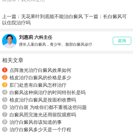
上一篇：
无花果叶到底能不能治白癜风
下一篇：
长白癜风可
以住院治疗吗
刘惠莉
六科主任
咨询
擅长儿童白癜风，青少年、脸部白癜风诊疗
相关文章
1
点阵激光治疗白癜风效果如何
2
植皮治疗白癜风的价格是多少
3
肛门处患有白癜风怎样治疗
4
白癜风这种病治疗的时间特别长是吗
5
植皮治疗白癜风是按面积收费吗
6
治疗白斑 为啥你们都不重视这些问题
7
白癜风照完激光还用留院观察吗
8
治疗白癜风你该知道的事
9
治疗白癜风多少天是一个疗程