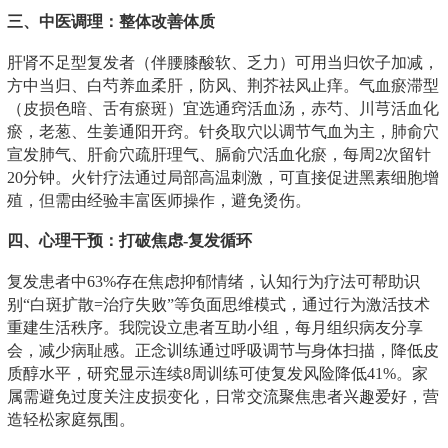
三、中医调理：整体改善体质
肝肾不足型复发者（伴腰膝酸软、乏力）可用当归饮子加减，
方中当归、白芍养血柔肝，防风、荆芥祛风止痒。气血瘀滞型
（皮损色暗、舌有瘀斑）宜选通窍活血汤，赤芍、川芎活血化
瘀，老葱、生姜通阳开窍。针灸取穴以调节气血为主，肺俞穴
宣发肺气、肝俞穴疏肝理气、膈俞穴活血化瘀，每周2次留针
20分钟。火针疗法通过局部高温刺激，可直接促进黑素细胞增
殖，但需由经验丰富医师操作，避免烫伤。
四、心理干预：打破焦虑-复发循环
复发患者中63%存在焦虑抑郁情绪，认知行为疗法可帮助识
别“白斑扩散=治疗失败”等负面思维模式，通过行为激活技术
重建生活秩序。我院设立患者互助小组，每月组织病友分享
会，减少病耻感。正念训练通过呼吸调节与身体扫描，降低皮
质醇水平，研究显示连续8周训练可使复发风险降低41%。家
属需避免过度关注皮损变化，日常交流聚焦患者兴趣爱好，营
造轻松家庭氛围。