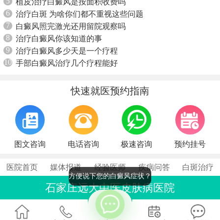
5
植皮治疗白癜风是按面积收费吗
6
治疗白斑 为啥你们都不重视这些问题
7
白癜风照完激光还用留院观察吗
8
治疗白癜风你该知道的事
9
治疗白癜风多少天是一个疗程
10
手部白癜风治疗几个疗程能好
快速就医预约指南
图文咨询
电话咨询
极速咨询
预约挂号
医院首页
媒体报道
经验医师
疾病问答
白斑治疗
方便说下您的白癜风症状？
石家庄远大中医皮肤病医院
联系电话：0311-86990555
石家庄桥西区裕华东路7号