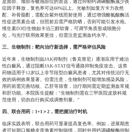
是面部、颈部等敏感部位的首选，通过抑制钙调磷酸酶减少炎
症因子释放，复色率可达60%以上。光敏剂如复方卡力孜然
酊、补骨脂酊，需配合紫外线照射使用，通过增强酪氨酸酶活
性促进黑素合成，但照射后需严格防晒，否则可能引发水疱。
维生素D3衍生物如卡泊三醇软膏，可调节角质形成细胞分
化，与光疗联用效果更佳，但需注意监测血钙水平。
三、生物制剂：靶向治疗新选择，需严格评估风险
近年来，生物制剂如JAK抑制剂（鲁克替尼）逐渐应用于难治
性白癜风，通过阻断JAK-STAT信号通路抑制免疫攻击。这类
药物适用于12岁以上非节段型白癜风患者，尤其对传统治疗无
效的病例效果显著。但需注意，生物制剂可能增加感染风险，
用药前需完善结核、乙肝等筛查，治疗期间需定期监测血常规
和肝功能。本院医生提醒："生物制剂需在三甲医院皮肤科规
范使用，切勿自行购买或调整剂量。"
四、联合用药：1+1＞2，需把握治疗时机
临床实践表明，联合用药可显著提高复色率。例如，进展期患
者可短期口服糖皮质激素控制病情，同时外用钙调磷酸酶抑制