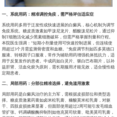
一、系统用药：精准调控免疫，需严格评估适应症
系统用药多用于泛发性或快速进展的白癜风，核心机制为调节
免疫系统。糖皮质激素如甲泼尼龙片、醋酸泼尼松片，通过抑
制T细胞活化减少黑素细胞破坏，但需严格掌握剂量和疗程。
本院医生强调："短期小剂量使用可快速控制进展，但连续使
用超过3个月需监测骨密度和血糖。"免疫调节剂如匹多莫德口
服液、转移因子口服液，常作为辅助用药增强机体抵抗力，适
用于反复发作的患者。中成药如白灵片、驱白巴布期片，以补
益肝肾、活血化瘀为原则，需长期服用才能见效，适合慢性稳
定期患者。
二、局部用药：分部位精准选择，避免滥用激素
局部用药是白癜风治疗的主力军，需根据皮损部位和类型选
择。糖皮质激素药膏如卤米松乳膏、糠酸莫米松乳膏，对躯
干、四肢皮损效果显著，但面部使用超过2周可能引发毛细血
管扩张。钙调磷酸酶抑制剂如他克莫司软膏、吡美莫司乳膏，