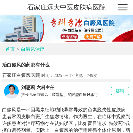
石家庄远大中医皮肤病医院
>
首页
白癜风治疗
治白癜风的药都有什么
石家庄白癜风医院
时间：2025-09-17 浏览：
749次
刘惠莉
六科主任
咨询
擅长儿童白癜风，肢端型、局限型白癜风诊疗
白癜风是一种因黑素细胞功能异常导致的色素脱失性皮肤病，
患者常因皮肤白斑产生焦虑情绪。作为医生，在临床中观察到
许多患者对治疗药物存在认知误区，比如盲目追求"特效药"或
擅自调整剂量。实际上，白癜风的治疗需遵循个体化原则，药