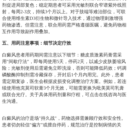
剂促进局部复色；稳定期患者可采用光敏剂联合窄谱紫外线照
射，每周2-3次，持续3个月以上。对于肢端等难治部位，可联
合使用维生素D3衍生物和微针导入技术，通过物理刺激增强
药物渗透。但需注意，联合用药需严格遵循医嘱，避免药物相
互作用导致副作用叠加。
五、用药注意事项：细节决定疗效
白癜风患者用药期间需注意以下细节：糖皮质激素药膏需采
用"间歇疗法"，即每周使用5天，停药2天，以减少皮肤萎缩风
险；光敏剂使用后需避免立即洗澡，否则可能降低药效；钙调
磷酸酶抑制剂需冷藏保存，开封后1个月内用完。此外，患者
需定期复诊，医生会根据皮损变化调整治疗方案。例如，若连
续使用他克莫司软膏3个月无效，可能需更换为吡美莫司乳膏
或联合光疗。关于具体用药剂量和疗程，可点击在线咨询与医
生沟通。
白癜风的治疗是场"持久战"，药物选择需兼顾疗效和安全性。
患者切勿轻信"偏方"或擅自停药，规范治疗是控制病情的关