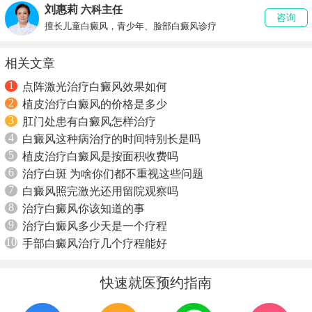
刘惠莉
六科主任
咨询
擅长儿童白癜风，青少年、脸部白癜风诊疗
相关文章
1
点阵激光治疗白癜风效果如何
2
植皮治疗白癜风的价格是多少
3
肛门处患有白癜风怎样治疗
4
白癜风这种病治疗的时间特别长是吗
5
植皮治疗白癜风是按面积收费吗
6
治疗白斑 为啥你们都不重视这些问题
7
白癜风照完激光还用留院观察吗
8
治疗白癜风你该知道的事
9
治疗白癜风多少天是一个疗程
10
手部白癜风治疗几个疗程能好
快速就医预约指南