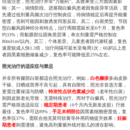
但需注意，照光治疗并非“万能药”。其效果受三方面因素影
响：其一，病情阶段。进展期白癜风患者因免疫异常活跃，需
先通过低剂量高频次治疗控制炎症，待病情稳定后再提升能量
密度，否则可能因刺激诱发同形反应。其二，白斑类型。节段
型白癜风因神经分布特点，治疗周期需延长至6个月，复色率
约33%；而黏膜部位因角质层薄，单次剂量需严格控制在
80mJ/cm²以内。其三，个体差异。儿童患者因代谢旺盛，复色
速度较成人快1.3倍，治疗间隔可延长至每周1次；60岁以上患
者因黑素细胞储备减少，复色率可能降低至25%左右。
照光治疗的适应症与禁忌
并非所有腿部白斑都适合照光治疗。例如，
白色糠疹
多由皮肤
干燥、日晒或营养不良引起，具有自限性，照光非首选方案，
更需注重保湿与防晒；
特发性点状色素减少症
（老年性白斑）
则因皮肤老化导致，无需特殊治疗。而对于白癜风，照光治疗
需严格筛选适应症：
稳定期患者
（6个月内无新发皮损）疗效
最佳，复色率可达89%；
手足末梢部位
因黑素细胞密度低，复
色率仅37%，需联合他克莫司软膏等外用药物提升效果；
妊娠
期患者
则需谨慎，避免高剂量紫外线对胎儿的潜在影响。