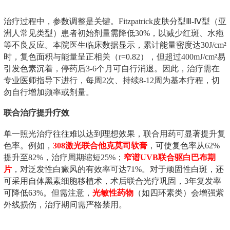
治疗过程中，参数调整是关键。Fitzpatrick皮肤分型Ⅲ-Ⅳ型（亚
洲人常见类型）患者初始剂量需降低30%，以减少红斑、水疱
等不良反应。本院医生临床数据显示，累计能量密度达30J/cm²
时，复色面积与能量呈正相关（r=0.82），但超过400mJ/cm²易
引发色素沉着，停药后3-6个月可自行消退。因此，治疗需在
专业医师指导下进行，每周2次、持续8-12周为基本疗程，切
勿自行增加频率或剂量。
联合治疗提升疗效
单一照光治疗往往难以达到理想效果，联合用药可显著提升复
色率。例如，
308激光联合他克莫司软膏
，可使复色率从62%
提升至82%，治疗周期缩短25%；
窄谱UVB联合驱白巴布期
片
，对泛发性白癜风的有效率可达71%。对于顽固性白斑，还
可采用自体黑素细胞移植术，术后联合光疗巩固，3年复发率
可降低63%。但需注意，
光敏性药物
（如四环素类）会增强紫
外线损伤，治疗期间需严格禁用。