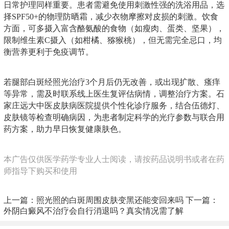
日常护理同样重要。患者需避免使用刺激性强的洗浴用品，选
择SPF50+的物理防晒霜，减少衣物摩擦对皮损的刺激。饮食
方面，可多摄入富含酪氨酸的食物（如瘦肉、蛋类、坚果），
限制维生素C摄入（如柑橘、猕猴桃），但无需完全忌口，均
衡营养更利于免疫调节。
若腿部白斑经照光治疗3个月后仍无改善，或出现扩散、瘙痒
等异常，需及时联系线上医生复评估病情，调整治疗方案。石
家庄远大中医皮肤病医院提供个性化诊疗服务，结合伍德灯、
皮肤镜等检查明确病因，为患者制定科学的光疗参数与联合用
药方案，助力早日恢复健康肤色。
本广告仅供医学药学专业人士阅读，请按药品说明书或者在药
师指导下购买和使用
上一篇：
照光照的白斑周围皮肤变黑还能变回来吗
下一篇：
外阴白癜风不治疗会自行消退吗？真实情况需了解