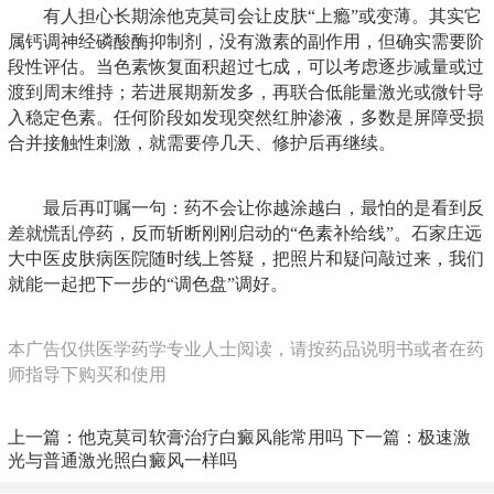
有人担心长期涂他克莫司会让皮肤“上瘾”或变薄。其实它
属
钙调神经磷酸酶抑制剂
，没有激素的副作用，但确实需要阶
段性评估。当色素恢复面积超过七成，可以考虑逐步减量或过
渡到周末维持；若进展期新发多，再联合低能量激光或微针导
入稳定色素。任何阶段如发现突然红肿渗液，多数是屏障受损
合并接触性刺激，就需要停几天、修护后再继续。
最后再叮嘱一句：药不会让你越涂越白，最怕的是看到反
差就慌乱停药，反而斩断刚刚启动的“色素补给线”。石家庄远
大中医皮肤病医院随时线上答疑，把照片和疑问敲过来，我们
就能一起把下一步的“调色盘”调好。
本广告仅供医学药学专业人士阅读，请按药品说明书或者在药
师指导下购买和使用
上一篇：
他克莫司软膏治疗白癜风能常用吗
下一篇：
极速激
光与普通激光照白癜风一样吗