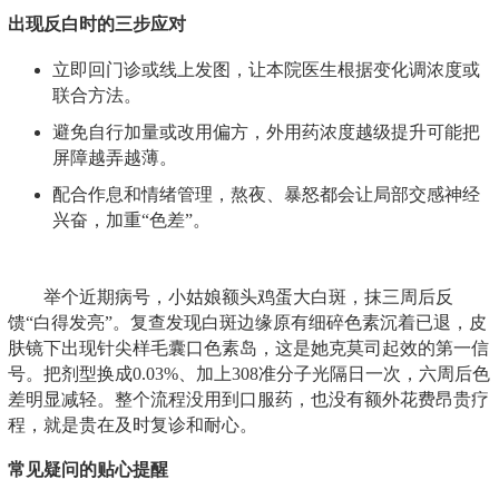
出现反白时的三步应对
立即回门诊或线上发图，让本院医生根据变化调浓度或
联合方法。
避免自行加量或改用偏方，外用药浓度越级提升可能把
屏障越弄越薄。
配合作息和情绪管理，熬夜、暴怒都会让局部交感神经
兴奋，加重“色差”。
举个近期病号，小姑娘额头鸡蛋大白斑，抹三周后反
馈“白得发亮”。复查发现白斑边缘原有细碎色素沉着已退，皮
肤镜下出现针尖样毛囊口色素岛，这是她克莫司起效的第一信
号。把剂型换成0.03%、加上308准分子光隔日一次，六周后色
差明显减轻。整个流程没用到口服药，也没有额外花费昂贵疗
程，就是贵在及时复诊和耐心。
常见疑问的贴心提醒