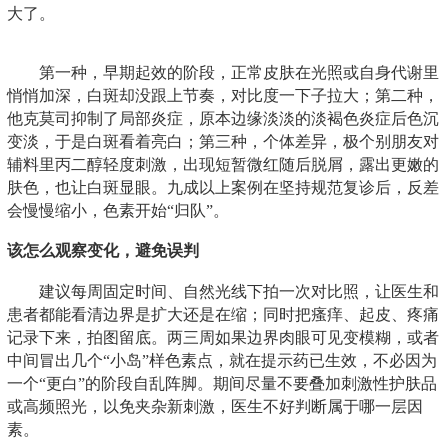
大了。
第一种，早期起效的阶段，正常皮肤在光照或自身代谢里
悄悄加深，白斑却没跟上节奏，对比度一下子拉大；第二种，
他克莫司抑制了局部炎症，原本边缘淡淡的淡褐色炎症后色沉
变淡，于是白斑看着亮白；第三种，个体差异，极个别朋友对
辅料里丙二醇轻度刺激，出现短暂微红随后脱屑，露出更嫩的
肤色，也让白斑显眼。九成以上案例在坚持规范复诊后，反差
会慢慢缩小，色素开始“归队”。
该怎么观察变化，避免误判
建议每周固定时间、自然光线下拍一次对比照，让医生和
患者都能看清边界是扩大还是在缩；同时把瘙痒、起皮、疼痛
记录下来，拍图留底。两三周如果边界肉眼可见变模糊，或者
中间冒出几个“小岛”样色素点，就在提示药已生效，不必因为
一个“更白”的阶段自乱阵脚。期间尽量不要叠加刺激性护肤品
或高频照光，以免夹杂新刺激，医生不好判断属于哪一层因
素。