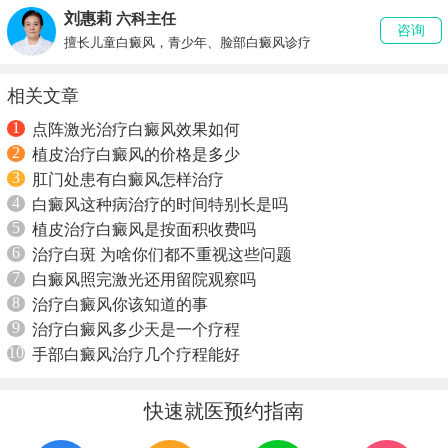
刘惠莉
六科主任
咨询
擅长儿童白癜风，青少年、脸部白癜风诊疗
相关文章
1
点阵激光治疗白癜风效果如何
2
植皮治疗白癜风的价格是多少
3
肛门处患有白癜风怎样治疗
4
白癜风这种病治疗的时间特别长是吗
5
植皮治疗白癜风是按面积收费吗
6
治疗白斑 为啥你们都不重视这些问题
7
白癜风照完激光还用留院观察吗
8
治疗白癜风你该知道的事
9
治疗白癜风多少天是一个疗程
10
手部白癜风治疗几个疗程能好
快速就医预约指南