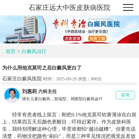
石家庄远大中医皮肤病医院
>
首页
白癜风治疗
为什么用他克莫司之后白癜风更白了
石家庄白癜风医院
时间：2025-09-29 浏览：
800次
刘惠莉
六科主任
咨询
擅长儿童白癜风，肢端型、局限型白癜风诊疗
经常有患者线上留言：刚把0.1%他克莫司软膏薄涂在白斑
上，结果四五天后颜色更醒目，吓得赶紧停。作为皮肤科医
生，我特别理解这种心理，毕竟谁都怕“越治越糟”。但要先说
清楚，药物没把颜色“刷白”，而是三种常见情况把视觉反差放