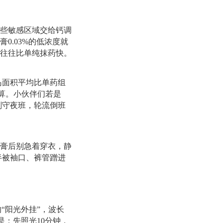
些敏感区域交给钙调
0.03%的低浓度就
往往比单纯抹药快。
岛面积平均比单药组
划算。小伙伴们若是
剂守夜班，轮流倒班
膏后别急着穿衣，静
半被袖口、裤管蹭进
“阳光外挂”，波长
是：先照光10分钟，