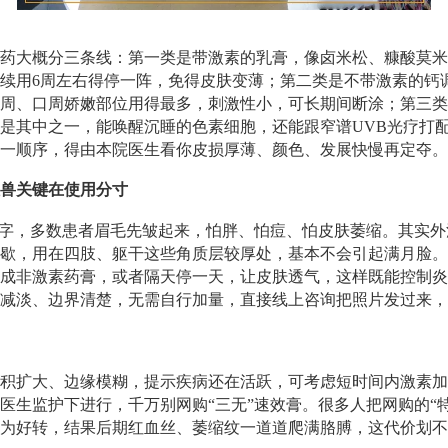
药大概分三条线：第一类是带激素的乳膏，像卤米松、糠酸莫米
续用6周左右得停一阵，免得皮肤变薄；第二类是不带激素的钙
周、口周娇嫩部位用得最多，刺激性小，可长期间断涂；第三类
是其中之一，能唤醒沉睡的色素细胞，还能跟窄谱UVB光疗打
一顺序，得由本院医生看你皮损厚薄、颜色、发展快慢再定夺。
兽关键在使用分寸
个字，多数患者眉毛先皱起来，怕胖、怕痘、怕皮肤萎缩。其实
歇，用在四肢、躯干这些角质层较厚处，基本不会引起满月脸。
成非激素药膏，或者隔天停一天，让皮肤透气，这样既能控制炎
减淡、边界清楚，无需自行加量，直接线上咨询把照片发过来，
积扩大、边缘模糊，提示疾病还在活跃，可考虑短时间内激素加
医生监护下进行，千万别网购“三无”速效膏。很多人把网购的“
为好转，结果后期红血丝、萎缩纹一道道爬满胳膊，这代价划不