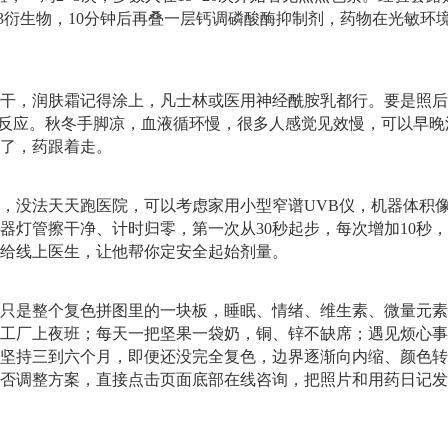
3衍生物，10分钟后再叠一层钙调磷酸酶抑制剂，药物在光敏环
干，润肤霜记得涂上，凡士林或医用神经酰胺乳都行。要是照后
毒反应。秋冬手脚凉，血液循环慢，很多人感觉见效慢，可以早晚
了，药跟着走。
，没法天天跑医院，可以考虑家用小型窄谱UVB仪，机器体积
器灯管擦干净、计时归零，第一次从30秒起步，每次增加10秒
给线上医生，让他帮你定安全起始剂量。
只是整个复色拼图里的一块板，睡眠、情绪、维生素、微量元素
工厂上夜班；每天一把坚果一袋奶，铜、锌不缺席；遇见烦心事
坚持三到六个月，即便还没完全复色，边界逐渐向内缩、颜色转
否调整方案，直接点击页面底部在线咨询，把照片和用药日记发