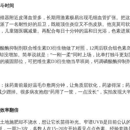
斗时间
殖器附近皮薄血管多，长期用激素极易出现毛细血管扩张。把这
派了一名耐性好的后卫，既能顶住炎症又不伤皮肤。他克莫司软膏
，儿童随医嘱减量。再配合每日十分钟的温和日光浴，色素进展
酸酶抑制剂联合维生素D3衍生物做了对照，12周后联合组色素
件却没增加。简单说就是：“一刚一柔”同时上场，比单打独斗更
的顽固部位，可把维生素D3衍生物当早班岗，钙调磷酸酶抑制
：抹药膏前最好温毛巾敷两分钟，让角质层软化，药渗得深；药
，减少蹭掉。很多病友抱怨“药用了一筐，一点没长”，实拍发现大
效率翻倍
土地施肥却不浇水，想让它长苗得补光。窄谱UVB是目前公认的
斑，一周2~3次，多数人在15~20次开始看见点点色素。经验套路