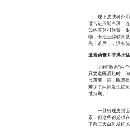
现下皮肤科外用
适合进展期白班，连
如他克莫司软膏，眼
物，卡泊三醇软膏就
先上谁后上，没有统
激素药膏并非洪水猛
听到“激素”两
只要遵医嘱短时、间
晨薄薄一层，晚间换
若抹了两周发现红斑
维持期。
一旦出现皮损面
素，但这些都必须在
了前三天白斑发红以