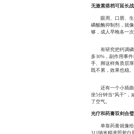
无激素搭档可延长战
眼周、口唇、生
磷酸酶抑制剂，就像
够，成人早晚各一次
有研究把钙调磷
多30%，副作用事
手、脚这样角质层厚
既不累，效果也稳。
还有一个小插曲
坐5分钟当“风干”
了空气。
光疗和药膏双剑合璧
单靠药膏就像给
311纳米精准照射白