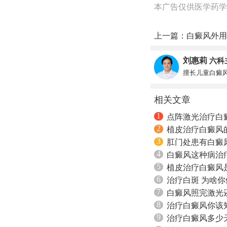
本广告仅供医学药学
上一篇：
白癜风外用
刘惠莉
六科
擅长儿童白癜
相关文章
1
点阵激光治疗白
2
植皮治疗白癜风
3
肛门处患有白癜
4
白癜风这种病治
5
植皮治疗白癜风
6
治疗白斑 为啥
7
白癜风照完激光
8
治疗白癜风你该
9
治疗白癜风多少