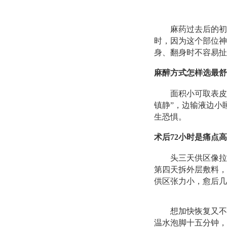
麻药过去后的初
时，因为这个部位神
身、翻身时不容易扯
麻醉方式怎样选最舒
面积小可取表皮
镇静”，边输液边小
生恐惧。
术后72小时是痛点
头三天供区像拉
第四天拆外层敷料，
供区张力小，愈后几
想加快恢复又不
温水泡脚十五分钟，