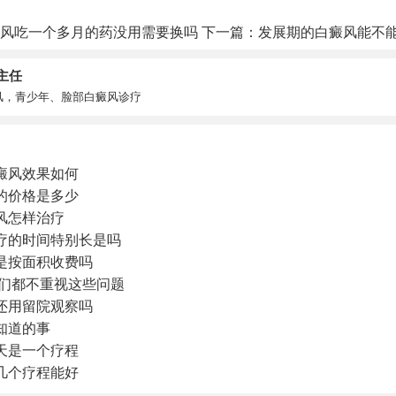
风吃一个多月的药没用需要换吗
下一篇：
发展期的白癜风能不
主任
风，青少年、脸部白癜风诊疗
癜风效果如何
的价格是多少
风怎样治疗
疗的时间特别长是吗
是按面积收费吗
你们都不重视这些问题
还用留院观察吗
知道的事
天是一个疗程
几个疗程能好