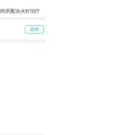
能吃药配合火针治疗
咨询