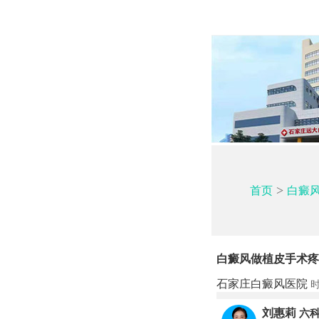
>
首页
白癜
白癜风做植皮手术疼
石家庄白癜风医院
时
刘惠莉
六科