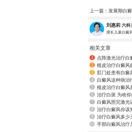
上一篇：
发展期白癜
刘惠莉
六科
擅长儿童白癜
相关文章
1
点阵激光治疗白
2
植皮治疗白癜风
3
肛门处患有白癜
4
白癜风这种病治
5
植皮治疗白癜风
6
治疗白斑 为啥
7
白癜风照完激光
8
治疗白癜风你该
9
治疗白癜风多少
10
手部白癜风治疗