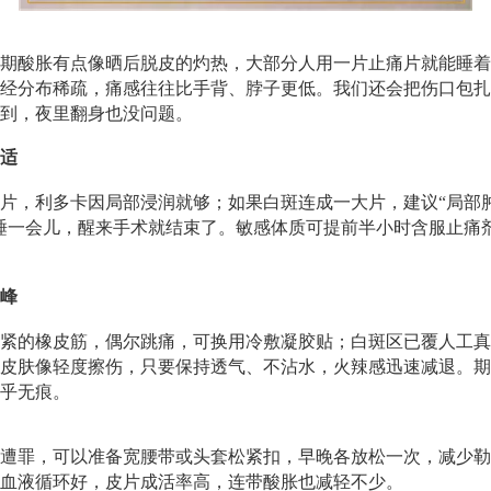
期酸胀有点像晒后脱皮的灼热，大部分人用一片止痛片就能睡着
经分布稀疏，痛感往往比手背、脖子更低。我们还会把伤口包扎
到，夜里翻身也没问题。
适
片，利多卡因局部浸润就够；如果白斑连成一大片，建议“局部
睡一会儿，醒来手术就结束了。敏感体质可提前半小时含服止痛
高峰
紧的橡皮筋，偶尔跳痛，可换用冷敷凝胶贴；白斑区已覆人工真
皮肤像轻度擦伤，只要保持透气、不沾水，火辣感迅速减退。期
乎无痕。
遭罪，可以准备宽腰带或头套松紧扣，早晚各放松一次，减少勒
血液循环好，皮片成活率高，连带酸胀也减轻不少。