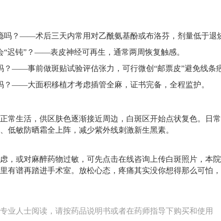
瘾吗？——术后三天内常用对乙酰氨基酚或布洛芬，剂量低于退
会“迟钝”？——表皮神经可再生，通常两周恢复触感。
吗？——事前做斑贴试验评估张力，可行微创“邮票皮”避免线条
吗？——大面积移植才考虑插管全麻，证书完备，全程监护。
正常生活，供区肤色逐渐接近周边，白斑区开始点状复色。日常
、低敏防晒霜全上阵，减少紫外线刺激新生黑素。
虑，或对麻醉药物过敏，可先点击在线咨询上传白斑照片，本院
里有谱再踏进手术室。放松心态，疼痛其实没你想得那么可怕，
专业人士阅读，请按药品说明书或者在药师指导下购买和使用