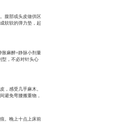
。腹部或头皮做供区
成软软的弹力垫，起
肿胀麻醉+静脉小剂量
剂型，不必对针头心
皮，感受几乎麻木。
间避免弯腰搬重物，
痕。晚上十点上床前