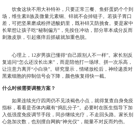
饮食这块不用大补特补，只要正常三餐、鱼虾蛋奶个个到
场，维生素B族及微量元素铜、锌就不会掉链子。若孩子胃口
差，可把坚果磨成粉拌进酸奶里，既补锌又防挑食。要是家中
长辈想让孩子吃“秘制偏方”，先按住冲动，部分草本成分反而
刺激皮肤，引起瘙痒后抓破就加重色脱。
心理上，12岁男孩已懂得“自己跟别人不一样”。家长别反
复追问“怎么还没长出来”，而是陪他打一场球、拼一次乐高，
让注意力离开“小白块”。研究显示，情绪放松后，神经递质对
黑素细胞的抑制信号会下降，颜色恢复得快一截。
什么时候需要调整方案？
如果连续光疗四周仍不见淡褐色小点，就得复查自身免疫
指标，看看是否体内藏有“捣乱分子”。必要时在医生指导下加
入低强度免疫调节手段，同步继续光疗，不走回头路。家长别
心急加次数，也别擅自网购“神光仪”，能量不对反而灼伤。