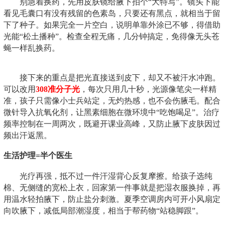
别急着换药，先用皮肤镜给腋下拍个“大特写”。镜头下能
看见毛囊口有没有残留的色素岛，只要还有黑点，就相当于留
下了种子。如果完全一片空白，说明单靠外涂已不够，得借助
光能“松土播种”。检查全程无痛，几分钟搞定，免得像无头苍
蝇一样乱换药。
接下来的重点是把光直接送到皮下，却又不被汗水冲跑。
可以改用
308准分子光
，每次只用几十秒，光源像笔尖一样精
准，孩子只需像小士兵站定，无灼热感，也不会伤腋毛。配合
微针导入抗氧化剂，让黑素细胞在微环境中“吃饱喝足”。治疗
频率控制在一周两次，既避开课业高峰，又防止腋下皮肤因过
频出汗返黑。
生活护理=半个医生
光疗再强，抵不过一件汗湿背心反复摩擦。给孩子选纯
棉、无侧缝的宽松上衣，回家第一件事就是把湿衣服换掉，再
用温水轻拍腋下，防止盐分刺激。夏季空调房内可开小风扇定
向吹腋下，减低局部潮湿度，相当于帮药物“站稳脚跟”。