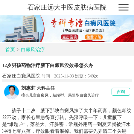
石家庄远大中医皮肤病医院
>
首页
白癜风治疗
12岁男孩药物治疗腋下白癜风没效果怎么办
石家庄白癜风医院
时间：2025-11-03 浏览：
549次
刘惠莉
六科主任
咨询
擅长儿童白癜风，肢端型、局限型白癜风诊疗
孩子十二岁，腋下那块白癜风抹了大半年药膏，颜色却纹
丝不动，家长心里急得直打转。先深呼吸一下：儿童腋下
是“难题户”，落差大、汗腺密，常规外用药一到夏天就被汗水
冲得七零八落，疗效眼看着溜掉。我们需要先弄清三个关键