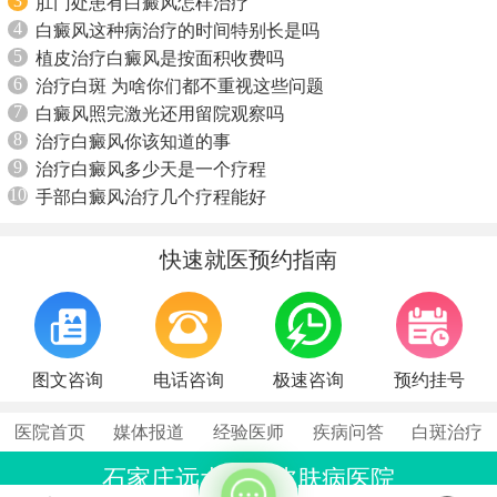
3
肛门处患有白癜风怎样治疗
4
白癜风这种病治疗的时间特别长是吗
5
植皮治疗白癜风是按面积收费吗
6
治疗白斑 为啥你们都不重视这些问题
7
白癜风照完激光还用留院观察吗
8
治疗白癜风你该知道的事
9
治疗白癜风多少天是一个疗程
10
手部白癜风治疗几个疗程能好
快速就医预约指南
图文咨询
电话咨询
极速咨询
预约挂号
医院首页
媒体报道
经验医师
疾病问答
白斑治疗
石家庄远大中医皮肤病医院