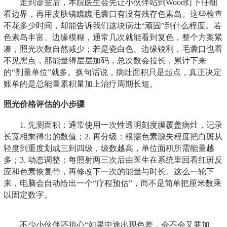
走到诊室后，本院医生会先让小伙伴站到
Wood灯
下仔细
看边界，再用
皮肤镜
瞧瞧毛囊口有没有残存色素岛。这些检查
不花多少时间，却能告诉我们这块病灶“顽固”到什么程度。若
色素岛丰富、边缘模糊，通常几次就能看到复色，整个方案紧
凑，照光次数自然减少；若是瓷白色、边缘锐利，毛囊口也看
不见黑点，那能量得层层加码，总次数会拉长，累计下来
的“剂量单位”就多。换句话说，病灶面积只是起点，真正决定
账单的是
总能量累积量
加上
治疗周期长短
。
照光价格评估的小步骤
1. 先测面积：通常使用一次性透明刻度膜覆盖病灶，记录
长宽相乘得出的数值；2. 再分级：根据色素脱失程度把白斑从
轻度到重度划成三到四级，级数越高，单位面积所需能量越
多；3. 动态调整：每照射两三次后由医生在系统里回看
红斑反
应
和
色素恢复带
，再修改下一次的能量与时长。这么一轮下
来，电脑会自动给出一个“疗程预估”，而不是简单把厘米数乘
以固定数字。
不少小伙伴还担心“如果中途出现色差，会不会又要加