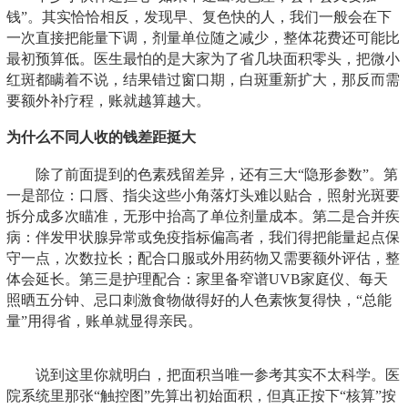
钱”。其实恰恰相反，发现早、复色快的人，我们一般会在下
一次直接把能量下调，剂量单位随之减少，整体花费还可能比
最初预算低。医生最怕的是大家为了省几块面积零头，把微小
红斑都瞒着不说，结果错过窗口期，白斑重新扩大，那反而需
要额外补疗程，账就越算越大。
为什么不同人收的钱差距挺大
除了前面提到的色素残留差异，还有三大“隐形参数”。第
一是部位：口唇、指尖这些小角落灯头难以贴合，照射光斑要
拆分成多次瞄准，无形中抬高了单位剂量成本。第二是合并疾
病：伴发甲状腺异常或免疫指标偏高者，我们得把能量起点保
守一点，次数拉长；配合口服或外用药物又需要额外评估，整
体会延长。第三是护理配合：家里备
窄谱UVB家庭仪
、每天
照晒五分钟、忌口刺激食物做得好的人色素恢复得快，“总能
量”用得省，账单就显得亲民。
说到这里你就明白，把面积当唯一参考其实不太科学。医
院系统里那张“触控图”先算出初始面积，但真正按下“核算”按