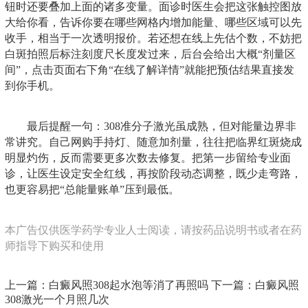
钮时还要叠加上面的诸多变量。面诊时医生会把这张触控图放
大给你看，告诉你要在哪些网格内增加能量、哪些区域可以先
收手，相当于一次透明报价。若还想在线上先估个数，不妨把
白斑拍照后标注刻度尺长度发过来，后台会给出大概“剂量区
间”，点击页面右下角“在线了解详情”就能把预估结果直接发
到你手机。
最后提醒一句：308准分子激光虽成熟，但对能量边界非
常讲究。自己网购手持灯、随意加剂量，往往把临界红斑烧成
明显灼伤，反而需要更多次数去修复。把第一步留给专业面
诊，让医生设定安全红线，再按阶段动态调整，既少走弯路，
也更容易把“总能量账单”压到最低。
本广告仅供医学药学专业人士阅读，请按药品说明书或者在药
师指导下购买和使用
上一篇：
白癜风照308起水泡等消了再照吗
下一篇：
白癜风照
308激光一个月照几次