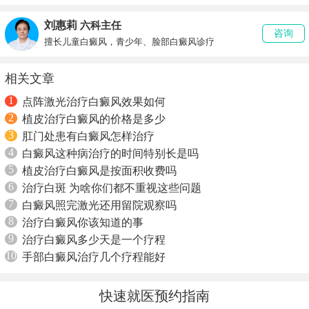
刘惠莉
六科主任
咨询
擅长儿童白癜风，青少年、脸部白癜风诊疗
相关文章
1
点阵激光治疗白癜风效果如何
2
植皮治疗白癜风的价格是多少
3
肛门处患有白癜风怎样治疗
4
白癜风这种病治疗的时间特别长是吗
5
植皮治疗白癜风是按面积收费吗
6
治疗白斑 为啥你们都不重视这些问题
7
白癜风照完激光还用留院观察吗
8
治疗白癜风你该知道的事
9
治疗白癜风多少天是一个疗程
10
手部白癜风治疗几个疗程能好
快速就医预约指南