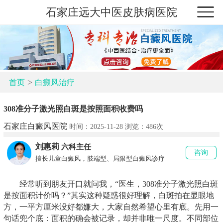
石家庄远大中医皮肤病医院
>
首页
白癜风治疗
308准分子激光照白斑是按照面积收费吗
石家庄白癜风医院
时间：2025-11-28 浏览：
486次
刘惠莉
六科主任
咨询
擅长儿童白癜风，肢端型、局限型白癜风诊疗
经常听到朋友开口就问我，“医生，308准分子激光照白斑
是按面积计价吗？”其实这种疑惑很好理解，白斑拍在显眼地
方，一平方厘米没好都嫌大，大家自然希望心里有底。先用一
句话兜个底：面积的确会被记录，却并非唯一尺度。不同部位