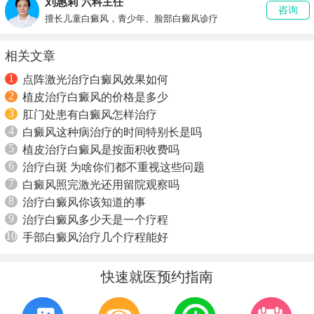
刘惠莉
六科主任
咨询
擅长儿童白癜风，青少年、脸部白癜风诊疗
相关文章
1
点阵激光治疗白癜风效果如何
2
植皮治疗白癜风的价格是多少
3
肛门处患有白癜风怎样治疗
4
白癜风这种病治疗的时间特别长是吗
5
植皮治疗白癜风是按面积收费吗
6
治疗白斑 为啥你们都不重视这些问题
7
白癜风照完激光还用留院观察吗
8
治疗白癜风你该知道的事
9
治疗白癜风多少天是一个疗程
10
手部白癜风治疗几个疗程能好
快速就医预约指南