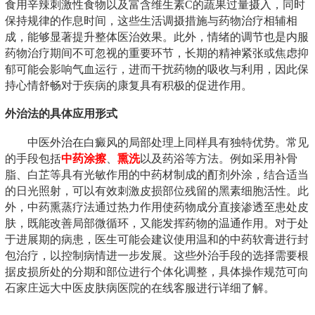
食用辛辣刺激性食物以及富含维生素C的蔬果过量摄入，同时
保持规律的作息时间，这些生活调摄措施与药物治疗相辅相
成，能够显著提升整体医治效果。此外，情绪的调节也是内服
药物治疗期间不可忽视的重要环节，长期的精神紧张或焦虑抑
郁可能会影响气血运行，进而干扰药物的吸收与利用，因此保
持心情舒畅对于疾病的康复具有积极的促进作用。
外治法的具体应用形式
中医外治在白癜风的局部处理上同样具有独特优势。常见
的手段包括
中药涂擦
、
熏洗
以及药浴等方法。例如采用补骨
脂、白芷等具有光敏作用的中药材制成的酊剂外涂，结合适当
的日光照射，可以有效刺激皮损部位残留的黑素细胞活性。此
外，中药熏蒸疗法通过热力作用使药物成分直接渗透至患处皮
肤，既能改善局部微循环，又能发挥药物的温通作用。对于处
于进展期的病患，医生可能会建议使用温和的中药软膏进行封
包治疗，以控制病情进一步发展。这些外治手段的选择需要根
据皮损所处的分期和部位进行个体化调整，具体操作规范可向
石家庄远大中医皮肤病医院的在线客服进行详细了解。