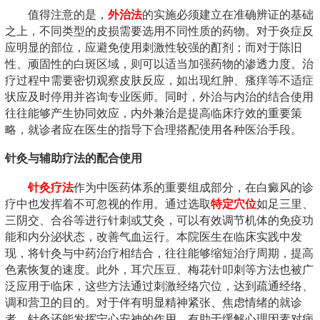
值得注意的是，
外治法
的实施必须建立在准确辨证的基础
之上，不同类型的皮损需要选用不同性质的药物。对于炎症反
应明显的部位，应避免使用刺激性较强的酊剂；而对于陈旧
性、顽固性的白斑区域，则可以适当加强药物的渗透力度。治
疗过程中需要密切观察皮肤反应，如出现红肿、瘙痒等不适症
状应及时停用并咨询专业医师。同时，外治与内治的结合使用
往往能够产生协同效应，内外兼治是提高临床疗效的重要策
略，就诊者应在医生的指导下合理搭配使用各种医治手段。
针灸与辅助疗法的配合使用
针灸疗法
作为中医药体系的重要组成部分，在白癜风的诊
疗中也发挥着不可忽视的作用。通过选取
特定穴位
如足三里、
三阴交、合谷等进行针刺或艾灸，可以有效调节机体的免疫功
能和内分泌状态，改善气血运行。本院医生在临床实践中发
现，将针灸与中药治疗相结合，往往能够缩短治疗周期，提高
色素恢复的速度。此外，耳穴压豆、梅花针叩刺等方法也被广
泛应用于临床，这些方法通过刺激经络穴位，达到疏通经络、
调和营卫的目的。对于伴有明显精神紧张、焦虑情绪的就诊
者，针灸还能发挥宁心安神的作用，有助于缓解心理因素对病