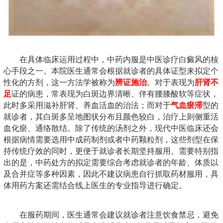
在具体临床运用过程中，中药内服是中医诊疗白癜风的核
心手段之一。本院医生通常会根据就诊者的具体证型来拟定个
性化的方剂，这一方法学被称为
辨证施治
。对于表现为
肝肾不
足
证的病患，常表现为白斑边界清晰、伴有腰膝酸软等症状，
此时多采用滋补肝肾、养血活血的治法；而对于
气血瘀滞
型的
就诊者，其白斑多呈地图状分布且颜色较白，治疗上则侧重活
血化瘀、通络散结。除了传统的汤剂之外，现代中医临床还会
根据病情需要选用中成药制剂或者中药颗粒剂，这些剂型在保
持传统疗效的同时，更便于就诊者长期坚持服用。需要特别指
出的是，中药处方的拟定需要综合考虑就诊者的年龄、体质以
及合并症等多种因素，因此不建议病患自行抓取药材服用，具
体用药方案还需结合线上医生的专业指导进行确定。
在服药期间，医生通常会建议就诊者注意饮食禁忌，避免