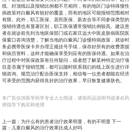
线、封顶线以及报销比例都不尽相同，有的地区门诊特殊慢性
病政策对白癜风有较好的覆盖，而有的地区可能报销范围相对
有限。此外，职工医保、居民医保、新农合等不同参保类型的
报销待遇也有显著区别，职工医保通常报销比例较高。建议患
者在就诊前先到当地医保部门或石家庄远大中医皮肤病医院医
保窗口咨询清楚，了解当地的白癜风门诊慢特病政策，就诊时
务必携带医保卡并办理正规挂号手续，保存好所有的收费票据
和病历资料，这样才能确保享受到应有的医保待遇。如果在治
疗过程中对医保政策有任何疑问，或者想了解某种特定治疗项
目是否属于报销范围，都可以随时联系我们的线上医生进行详
细咨询。规范治疗配合医保支持，相信每一位患者都能在经济
可承受的范围内获得良好的治疗效果，早日恢复健康肤色。
本广告仅供医学药学专业人士阅读，请按药品说明书或者在药
师指导下购买和使用
上一篇：
为什么有的患者治疗效果明显，有的不明显
下一
篇：
儿童白癜风的治疗效果比成人好吗