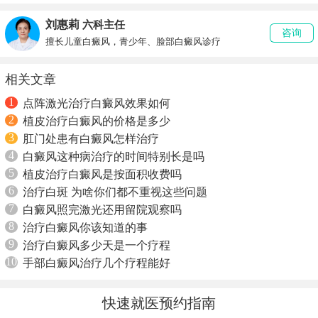
刘惠莉
六科主任
咨询
擅长儿童白癜风，青少年、脸部白癜风诊疗
相关文章
1
点阵激光治疗白癜风效果如何
2
植皮治疗白癜风的价格是多少
3
肛门处患有白癜风怎样治疗
4
白癜风这种病治疗的时间特别长是吗
5
植皮治疗白癜风是按面积收费吗
6
治疗白斑 为啥你们都不重视这些问题
7
白癜风照完激光还用留院观察吗
8
治疗白癜风你该知道的事
9
治疗白癜风多少天是一个疗程
10
手部白癜风治疗几个疗程能好
快速就医预约指南