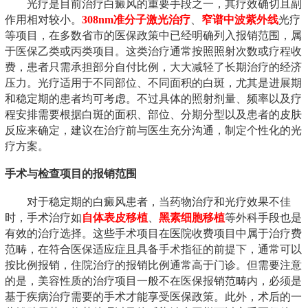
光疗是目前治疗白癜风的重要手段之一，其疗效确切且副
作用相对较小。
308nm准分子激光治疗
、
窄谱中波紫外线
光疗
等项目，在多数省市的医保政策中已经明确列入报销范围，属
于医保乙类或丙类项目。这类治疗通常按照照射次数或疗程收
费，患者只需承担部分自付比例，大大减轻了长期治疗的经济
压力。光疗适用于不同部位、不同面积的白斑，尤其是进展期
和稳定期的患者均可考虑。不过具体的照射剂量、频率以及疗
程安排需要根据白斑的面积、部位、分期分型以及患者的皮肤
反应来确定，建议在治疗前与医生充分沟通，制定个性化的光
疗方案。
手术与检查项目的报销范围
对于稳定期的白癜风患者，当药物治疗和光疗效果不佳
时，手术治疗如
自体表皮移植
、
黑素细胞移植
等外科手段也是
有效的治疗选择。这些手术项目在医院收费项目中属于治疗费
范畴，在符合医保适应症且具备手术指征的前提下，通常可以
按比例报销，住院治疗的报销比例通常高于门诊。但需要注意
的是，美容性质的治疗项目一般不在医保报销范畴内，必须是
基于疾病治疗需要的手术才能享受医保政策。此外，术后的一