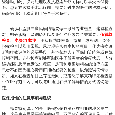
些辅助用药、换药处理以及抗感染治疗同样可以享受医保待
遇。患者在选择手术治疗前，需要经过本院医生的严格评估，
确保病情处于稳定期且符合手术条件。
确诊和监测白癜风病情需要做一系列专业检查，这些检查
对于明确诊断、鉴别诊断以及评估治疗效果至关重要。
伍德灯
检查
、
皮肤CT检测
、甲状腺功能检查、微量元素检测、免疫
指标检查以及血常规、尿常规等实验室检查项目，作为疾病诊
断和疗效评估的必要手段，基本都纳入了医保门诊统筹或住院
报销范围。这些检查能够帮助医生了解患者的免疫状态、内分
泌功能以及黑色素脱失程度，从而制定更加精准的治疗方案。
患者不必因为担心费用而拒绝必要的检查，以免延误病情诊
断。如果在检查项目上存在疑问，或者想了解某项特定检查是
否在医保范围内，可以随时通过在线了解详情的方式咨询清
楚。
医保报销的注意事项与建议
需要特别说明的是，医保报销政策存在明显的地区差异
性，这是患者最需要关注的问题。不同省市的医保目录、起付