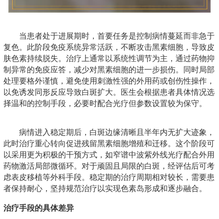
当患者处于进展期时，首要任务是控制病情蔓延而非急于
复色。此阶段免疫系统异常活跃，不断攻击黑素细胞，导致皮
肤色素持续脱失。治疗上通常以系统性调节为主，通过药物抑
制异常的免疫应答，减少对黑素细胞的进一步损伤。同时局部
处理要格外谨慎，避免使用刺激性强的外用药或创伤性操作，
以免诱发同形反应导致白斑扩大。医生会根据患者具体情况选
择温和的控制手段，必要时配合光疗但参数设置较为保守。
病情进入稳定期后，白斑边缘清晰且半年内无扩大迹象，
此时治疗重心转向促进残留黑素细胞增殖和迁移。这个阶段可
以采用更为积极的干预方式，如窄谱中波紫外线光疗配合外用
药物激活局部微循环。对于顽固且局限的白斑，经评估后可考
虑表皮移植等外科手段。稳定期的治疗周期相对较长，需要患
者保持耐心，坚持规范治疗以实现色素岛形成和逐步融合。
治疗手段的具体差异