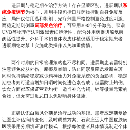
进展期与稳定期在治疗方法上存在显著区别。进展期以
系
统免疫调节
为核心，常用手段包括口服药物控制自身免疫反
应，局部仅使用温和制剂，光疗剂量严格控制避免过度刺激。
而稳定期则侧重
局部复色治疗
，可采用308准分子激光、窄谱
UVB等物理疗法刺激黑素细胞活性，配合外用药促进酪氨酸
酶活性提升。外科手术如自体表皮移植仅适用于稳定期患者，
进展期绝对禁止实施此类操作以免加重病情。
两个时期的日常管理策略也不尽相同。进展期患者需特别
注意避免皮肤外伤、摩擦及暴晒，防止同形反应诱发新白斑，
同时保持情绪稳定减少精神压力对免疫系统的负面影响。稳定
期患者则可适当增加日晒时间促进色素合成，但需防止灼伤。
饮食方面都应保证营养均衡，适当补充含铜、锌等微量元素的
食物，但无需过度忌口以免影响身体健康。
正确认识白癜风分期是治疗成功的基础。患者应定期复诊
让医生评估病情变化，及时调整方案。石家庄远大中医皮肤病
医院采用分期辨证诊疗模式，根据每位患者具体情况制定个体