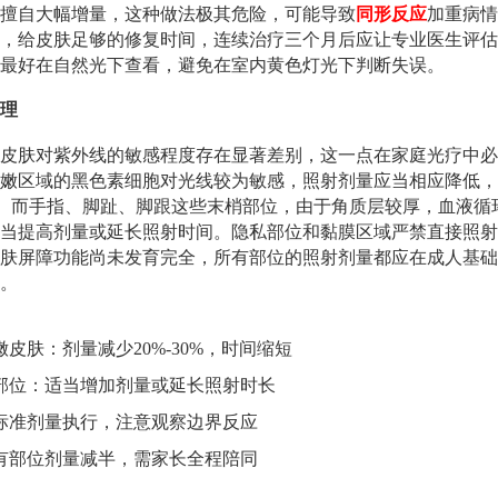
擅自大幅增量，这种做法极其危险，可能导致
同形反应
加重病情
，给皮肤足够的修复时间，连续治疗三个月后应让专业医生评估
最好在自然光下查看，避免在室内黄色灯光下判断失误。
理
皮肤对紫外线的敏感程度存在显著差别，这一点在家庭光疗中必
嫩区域的黑色素细胞对光线较为敏感，照射剂量应当相应降低，
0%。而手指、脚趾、脚跟这些末梢部位，由于角质层较厚，血液
当提高剂量或延长照射时间。隐私部位和黏膜区域严禁直接照射
肤屏障功能尚未发育完全，所有部位的照射剂量都应在成人基础
。
皮肤：剂量减少20%-30%，时间缩短
部位：适当增加剂量或延长照射时长
标准剂量执行，注意观察边界反应
有部位剂量减半，需家长全程陪同