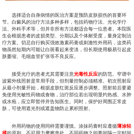
选择适合自身病情的医治方案是预防皮肤损伤的首要环
节。白癜风的治疗方法多种多样，包括药物疗法、光化学疗
法、外科手术等，但并非所有方法都适合每一位患者。本院医
生会根据患者的皮损类型、分期以及个体耐受度，量身定制治
疗方案。切忌自行购买强效激素药膏或刺激性外用药，这类药
物虽然短期内可能让白斑看起来变淡，但长期使用极易引起皮
肤萎缩、毛细血管扩张等不良反应。
接受光疗的患者尤其需要注意
光毒性反应
的防范。窄谱中
波紫外线照射是常用手段，但剂量控制必须精准。初次照射应
从最小剂量开始，根据皮肤红斑反应逐步调整。照射前后要避
免使用光敏性药物或食物，治疗部位若出现明显灼热感、水肿
或水疱，应立即暂停并告知医生。同时，保护好周围正常皮
肤，可使用遮光剂或遮盖物防止累积照射。
外用药物的使用同样需要谨慎。涂抹药膏时应遵循
薄涂轻
揉
的原则，不可用力摩擦患处。不同药物之间要间隔一定时间