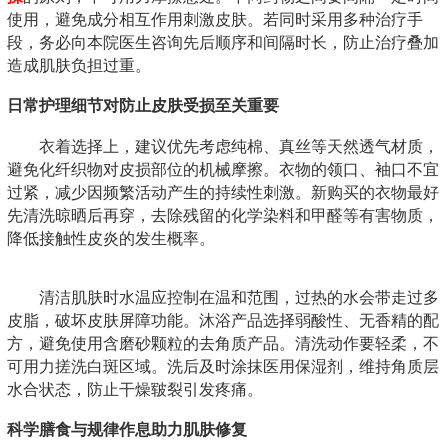
使用，避免成分相互作用刺激皮肤。若同时采用多种治疗手
段，务必向本院医生咨询先后顺序和间隔时长，防止治疗叠加
造成肌肤负担过重。
日常护理细节对防止皮肤受损至关重要
衣着选择上，建议优先考虑纯棉、真丝等天然透气材质，
避免化纤织物对皮损部位的机械摩擦。衣物的领口、袖口不宜
过紧，减少因频繁活动产生的持续性刺激。新购买的衣物最好
先清洗晾晒后再穿，去除残留的化学染料和甲醛等有害物质，
降低接触性皮炎的发生概率。
清洁肌肤时水温应控制在温和范围，过热的水会带走过多
皮脂，破坏皮肤屏障功能。沐浴产品选择弱酸性、无香精的配
方，避免使用含磨砂颗粒的去角质产品。清洗动作要轻柔，不
可用力搓洗白斑区域。洗后及时涂抹医用保湿剂，维持角质层
水合状态，防止干燥皲裂引发疼痛。
科学膳食与规律作息助力肌肤修复