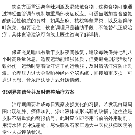
饮食方面需远离辛辣刺激及易致敏食物，这类食物可能通
过神经血管调节机制加重局部炎症反应。可适当增加富含酪氨
酸酶活性物质的食材，如黑芝麻、核桃等坚果类，以及新鲜绿
叶蔬菜。但要记住，饮食调理只是辅助手段，不能替代正规治
疗，具体食谱建议可向线上医生咨询了解详情。
保证充足睡眠有助于皮肤夜间修复，建议每晚保持七到八
小时高质量休息。适度运动能增强体质，但要避免剧烈活动导
致外伤，运动时穿着吸汗速干的运动服，及时清洁汗液防止刺
激。心理压力过大会影响神经内分泌系统，间接加重皮损，可
通过冥想、音乐疗法等方式舒缓情绪。
识别异常信号并及时调整治疗方案
治疗期间要养成每日观察皮损变化的习惯。若发现白斑周
围出现红肿、瘙痒加剧、渗出液体或形成新的破损，这往往是
皮肤不堪重负的警报信号。此时应立即停用当前的外用制剂，
用清水轻柔冲洗患处，尽快联系石家庄远大中医皮肤病医院的
专业人员评估状况。