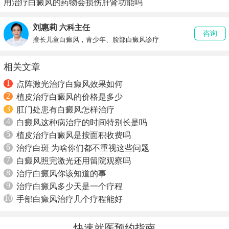
用治疗白癜风的药物会损伤肝肾功能吗
刘惠莉
六科主任
咨询
擅长儿童白癜风，青少年、脸部白癜风诊疗
相关文章
1
点阵激光治疗白癜风效果如何
2
植皮治疗白癜风的价格是多少
3
肛门处患有白癜风怎样治疗
4
白癜风这种病治疗的时间特别长是吗
5
植皮治疗白癜风是按面积收费吗
6
治疗白斑 为啥你们都不重视这些问题
7
白癜风照完激光还用留院观察吗
8
治疗白癜风你该知道的事
9
治疗白癜风多少天是一个疗程
10
手部白癜风治疗几个疗程能好
快速就医预约指南