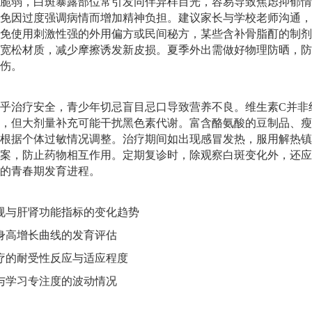
脆弱，白斑暴露部位常引发同伴异样目光，容易导致焦虑抑郁情
免因过度强调病情而增加精神负担。建议家长与学校老师沟通，
免使用刺激性强的外用偏方或民间秘方，某些含补骨脂酊的制剂
宽松材质，减少摩擦诱发新皮损。夏季外出需做好物理防晒，防
伤。
乎治疗安全，青少年切忌盲目忌口导致营养不良。维生素C并非
，但大剂量补充可能干扰黑色素代谢。富含酪氨酸的豆制品、瘦
根据个体过敏情况调整。治疗期间如出现感冒发热，服用解热镇
案，防止药物相互作用。定期复诊时，除观察白斑变化外，还应
的青春期发育进程。
规与肝肾功能指标的变化趋势
身高增长曲线的发育评估
疗的耐受性反应与适应程度
与学习专注度的波动情况