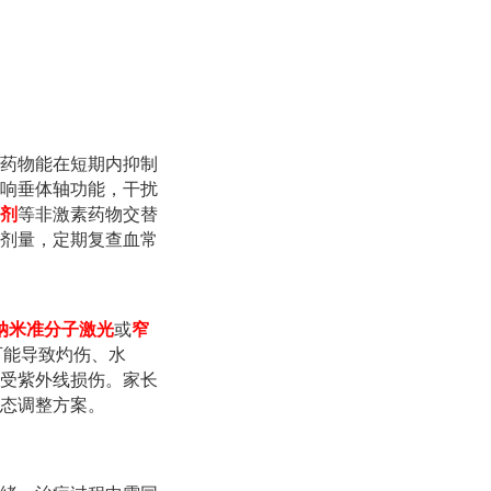
药物能在短期内抑制
响垂体轴功能，干扰
剂
等非激素药物交替
剂量，定期复查血常
8纳米准分子激光
或
窄
可能导致灼伤、水
受紫外线损伤。家长
态调整方案。