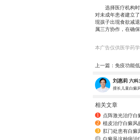
选择医疗机构时
对未成年患者建立了
现孩子出现食欲减退
属三方协作，在确保
本广告仅供医学药学
上一篇：
免疫功能低
刘惠莉
六科
擅长儿童白癜
相关文章
1
点阵激光治疗白
2
植皮治疗白癜风
3
肛门处患有白癜
4
白癜风这种病治