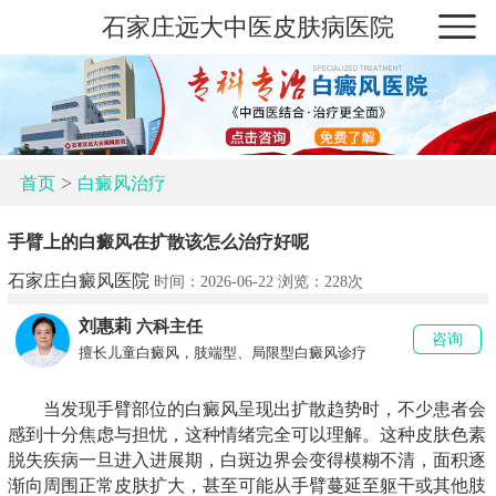
石家庄远大中医皮肤病医院
>
首页
白癜风治疗
手臂上的白癜风在扩散该怎么治疗好呢
石家庄白癜风医院
时间：2026-06-22 浏览：
228次
刘惠莉
六科主任
咨询
擅长儿童白癜风，肢端型、局限型白癜风诊疗
当发现手臂部位的白癜风呈现出扩散趋势时，不少患者会
感到十分焦虑与担忧，这种情绪完全可以理解。这种皮肤色素
脱失疾病一旦进入进展期，白斑边界会变得模糊不清，面积逐
渐向周围正常皮肤扩大，甚至可能从手臂蔓延至躯干或其他肢