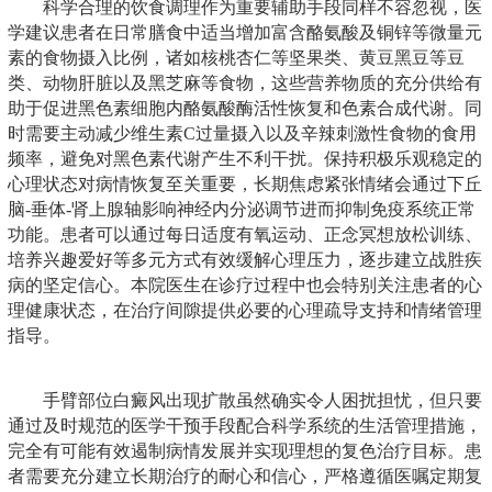
科学合理的饮食调理作为重要辅助手段同样不容忽视，医
学建议患者在日常膳食中适当增加富含酪氨酸及铜锌等微量元
素的食物摄入比例，诸如核桃杏仁等坚果类、黄豆黑豆等豆
类、动物肝脏以及黑芝麻等食物，这些营养物质的充分供给有
助于促进黑色素细胞内酪氨酸酶活性恢复和色素合成代谢。同
时需要主动减少维生素C过量摄入以及辛辣刺激性食物的食用
频率，避免对黑色素代谢产生不利干扰。保持积极乐观稳定的
心理状态对病情恢复至关重要，长期焦虑紧张情绪会通过下丘
脑-垂体-肾上腺轴影响神经内分泌调节进而抑制免疫系统正常
功能。患者可以通过每日适度有氧运动、正念冥想放松训练、
培养兴趣爱好等多元方式有效缓解心理压力，逐步建立战胜疾
病的坚定信心。本院医生在诊疗过程中也会特别关注患者的心
理健康状态，在治疗间隙提供必要的心理疏导支持和情绪管理
指导。
手臂部位白癜风出现扩散虽然确实令人困扰担忧，但只要
通过及时规范的医学干预手段配合科学系统的生活管理措施，
完全有可能有效遏制病情发展并实现理想的复色治疗目标。患
者需要充分建立长期治疗的耐心和信心，严格遵循医嘱定期复