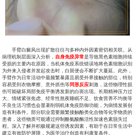
手臂白癜风出现扩散往往与多种内外因素密切相关联。从
病理机制层面深入分析，
自身免疫异常
是导致黑色素细胞持续
受损的主要内在原因，当机体免疫系统错误地将色素细胞识别
为外来入侵者并发起攻击时，白斑便会不断扩大蔓延。此外，
手臂作为日常活动中最频繁暴露且易受外界接触的部位，特别
容易受到衣物摩擦、意外抓伤等
同形反应
刺激，这些物理性损
伤可能破坏局部免疫平衡诱发新的白斑出现。长期精神压力过
大、情绪紧张焦虑、经常性熬夜睡眠不足、饮食营养不均衡等
不良生活习惯也会显著削弱机体免疫防御功能，为病情发展创
造有利条件。部分职业需要频繁接触酚类化合物等化学物质的
患者，这些物质可能通过抑制酪氨酸酶活性加速色素脱失过
程。深入了解并积极规避这些诱发因素，有助于在日常生活中
建立有效防护屏障，为医学治疗创造有利康复条件。