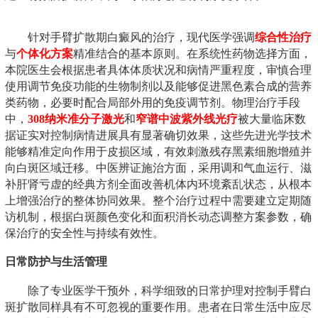
针对手臂扩散期白癜风的治疗，现代医学强调
综合性治疗
与
个体化方案
精准结合的基本原则。在系统性药物选择方面，
本院医生会根据患者具体体质状况和病情严重程度，审慎合理
使用调节免疫功能的生物制剂以及能够促进黑色素合成的营养
类药物，必要时配合局部外用的免疫调节剂。物理治疗手段
中，
308纳米准分子激光
和
窄谱中波紫外线光疗
被大量临床数
据证实对控制病情进展具有显著确切效果，这些先进光学技术
能够精准定向作用于皮损区域，有效刺激残存黑素细胞增殖并
向白斑区域迁移。中医辨证施治方面，采用调和气血运行、滋
补肝肾亏虚的经典方剂全面改善机体内环境紊乱状态，从根本
上增强治疗的整体协同效果。整个治疗过程中需要建立定期随
访机制，根据白斑颜色变化和面积消长动态调整方案参数，确
保治疗的安全性与持续有效性。
日常防护与生活管理
除了专业医学干预外，科学细致的日常护理对控制手臂白
斑扩散同样具有不可忽视的重要作用。患者在日常生活中应尽