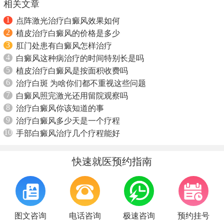
相关文章
1
点阵激光治疗白癜风效果如何
2
植皮治疗白癜风的价格是多少
3
肛门处患有白癜风怎样治疗
4
白癜风这种病治疗的时间特别长是吗
5
植皮治疗白癜风是按面积收费吗
6
治疗白斑 为啥你们都不重视这些问题
7
白癜风照完激光还用留院观察吗
8
治疗白癜风你该知道的事
9
治疗白癜风多少天是一个疗程
10
手部白癜风治疗几个疗程能好
快速就医预约指南
图文咨询
电话咨询
极速咨询
预约挂号