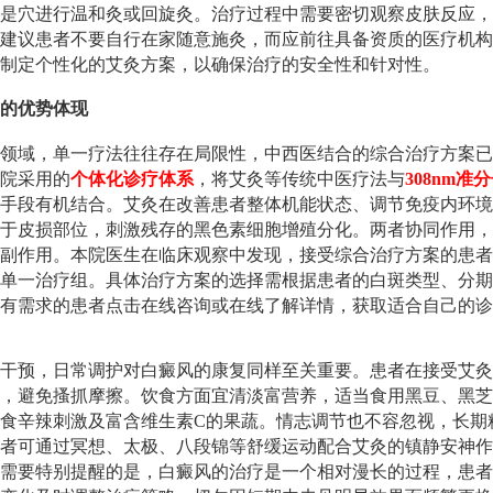
是穴进行温和灸或回旋灸。治疗过程中需要密切观察皮肤反应，
建议患者不要自行在家随意施灸，而应前往具备资质的医疗机构
制定个性化的艾灸方案，以确保治疗的安全性和针对性。
的优势体现
领域，单一疗法往往存在局限性，中西医结合的综合治疗方案已
院采用的
个体化诊疗体系
，将艾灸等传统中医疗法与
308nm准
手段有机结合。艾灸在改善患者整体机能状态、调节免疫内环境
于皮损部位，刺激残存的黑色素细胞增殖分化。两者协同作用，
副作用。本院医生在临床观察中发现，接受综合治疗方案的患者
单一治疗组。具体治疗方案的选择需根据患者的白斑类型、分期
有需求的患者点击在线咨询或在线了解详情，获取适合自己的诊
干预，日常调护对白癜风的康复同样至关重要。患者在接受艾灸
，避免搔抓摩擦。饮食方面宜清淡富营养，适当食用黑豆、黑芝
食辛辣刺激及富含维生素C的果蔬。情志调节也不容忽视，长期
者可通过冥想、太极、八段锦等舒缓运动配合艾灸的镇静安神作
需要特别提醒的是，白癜风的治疗是一个相对漫长的过程，患者