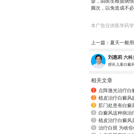
诊，由医生根据病情
频次，以免造成不必
本广告仅供医学药学
上一篇：
夏天一般用
刘惠莉
六科
擅长儿童白癜
相关文章
1
点阵激光治疗白
2
植皮治疗白癜风
3
肛门处患有白癜
4
白癜风这种病治
5
植皮治疗白癜风
6
治疗白斑 为啥