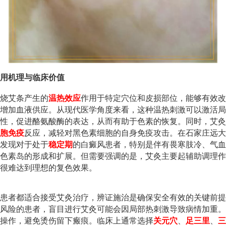
用机理与临床价值
烧艾条产生的
温热效应
作用于特定穴位和皮损部位，能够有效改
增加血液供应。从现代医学角度来看，这种温热刺激可以激活局
性，促进酪氨酸酶的表达，从而有助于色素的恢复。同时，艾灸
胞免疫
反应，减轻对黑色素细胞的自身免疫攻击。在石家庄远大
发现对于处于
稳定期
的白癜风患者，特别是伴有畏寒肢冷、气血
色素岛的形成和扩展。但需要强调的是，艾灸主要起辅助调理作
很难达到理想的复色效果。
患者都适合接受艾灸治疗，辨证施治是确保安全有效的关键前提
风险的患者，盲目进行艾灸可能会因局部热刺激导致病情加重。
操作，避免烫伤留下瘢痕。临床上通常选择
关元穴
、
足三里
、
三