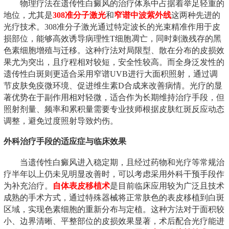
物理疗法在遗传性白癜风的治疗体系中占据着举足轻重的
地位，尤其是
308准分子激光
和
窄谱中波紫外线
这两种先进的
光疗技术。308准分子激光通过特定波长的光束精准作用于皮
损部位，能够高效诱导病理性T细胞凋亡，同时刺激残存的黑
色素细胞增殖与迁移。这种疗法对局限型、散在分布的皮损效
果尤为突出，且疗程相对较短，安全性较高。而全身泛发性的
遗传性白斑则更适合采用窄谱UVB进行大面积照射，通过调
节皮肤免疫微环境、促进维生素D合成来改善病情。光疗的显
著优势在于副作用相对轻微，适合作为长期维持治疗手段，但
照射剂量、频率和累积量需要专业技师根据皮肤红斑反应动态
调整，避免过度照射导致灼伤。
外科治疗手段的适应症与临床效果
当遗传性白癜风进入稳定期，且经过药物和光疗等常规治
疗半年以上仍未见明显改善时，可以考虑采用外科干预手段作
为补充治疗。
自体表皮移植术
是目前临床应用较为广泛且技术
成熟的手术方式，通过特殊器械将正常肤色的表皮移植到白斑
区域，实现色素细胞的重新分布与定植。这种方法对于面积较
小、边界清晰、平整部位的皮损效果显著，术后配合光疗能进