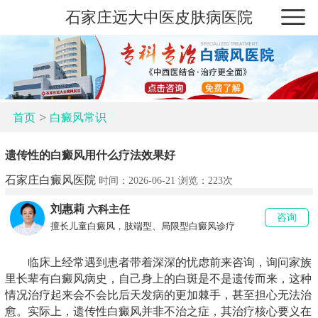
石家庄远大中医皮肤病医院
>
首页
白癜风常识
遗传性的白癜风用什么疗法效果好
石家庄白癜风医院
时间：2026-06-21 浏览：
223次
刘惠莉
六科主任
咨询
擅长儿童白癜风，肢端型、局限型白癜风诊疗
临床上经常遇到患者带着深深的忧虑前来咨询，询问家族
里长辈有白癜风病史，自己身上的白斑是不是遗传而来，这种
情况治疗起来会不会比后天发病的更加棘手，甚至担心无法治
愈。实际上，遗传性白癜风并非不治之症，其治疗核心要义在