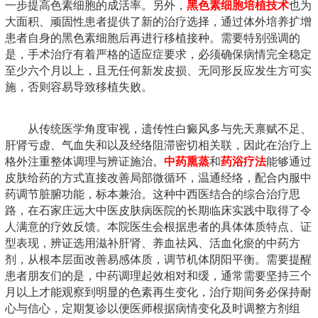
一步提高色素细胞的成活率。另外，
黑色素细胞培植技术
也为
大面积、顽固性患者提供了新的治疗选择，通过体外培养扩增
患者自身的黑色素细胞后再进行移植接种。需要特别强调的
是，手术治疗有着严格的适应症要求，必须确保病情完全稳定
至少六个月以上，且无任何新发皮损、无同形反应发生方可实
施，否则容易导致移植失败。
从传统医学角度审视，遗传性白癜风多与先天禀赋不足、
肝肾亏虚、气血失和以及经络阻滞密切相关联，因此在治疗上
格外注重整体调理与辨证施治。
中药熏蒸
和
药浴疗法
能够通过
皮肤给药的方式直接改善局部微循环，温通经络，配合内服中
药调节脏腑功能，标本兼治。这种中西医结合的综合治疗思
路，在石家庄远大中医皮肤病医院的长期临床实践中取得了令
人满意的疗效反馈。本院医生会根据患者的具体体质特点、证
型表现，辨证选用滋补肝肾、养血祛风、活血化瘀的中药方
剂，从根本层面改善易感体质，调节机体阴阳平衡。需要提醒
患者朋友们的是，中药调理起效相对和缓，通常需要坚持三个
月以上才能观察到明显的色素再生变化，治疗期间务必保持耐
心与信心，定期复诊以便医师根据病情变化及时调整方剂组