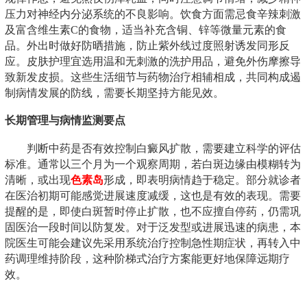
压力对神经内分泌系统的不良影响。饮食方面需忌食辛辣刺激
及富含维生素C的食物，适当补充含铜、锌等微量元素的食
品。外出时做好防晒措施，防止紫外线过度照射诱发同形反
应。皮肤护理宜选用温和无刺激的洗护用品，避免外伤摩擦导
致新发皮损。这些生活细节与药物治疗相辅相成，共同构成遏
制病情发展的防线，需要长期坚持方能见效。
长期管理与病情监测要点
判断中药是否有效控制白癜风扩散，需要建立科学的评估
标准。通常以三个月为一个观察周期，若白斑边缘由模糊转为
清晰，或出现
色素岛
形成，即表明病情趋于稳定。部分就诊者
在医治初期可能感觉进展速度减缓，这也是有效的表现。需要
提醒的是，即使白斑暂时停止扩散，也不应擅自停药，仍需巩
固医治一段时间以防复发。对于泛发型或进展迅速的病患，本
院医生可能会建议先采用系统治疗控制急性期症状，再转入中
药调理维持阶段，这种阶梯式治疗方案能更好地保障远期疗
效。