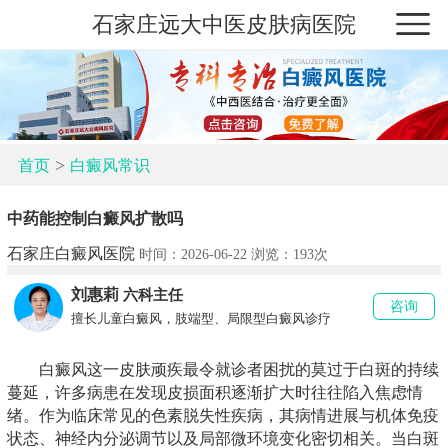
石家庄远大中医皮肤病医院
>
首页
白癜风常识
中药能控制白癜风扩散吗
石家庄白癜风医院
时间：2026-06-22 浏览：
193次
刘惠莉
六科主任
咨询
擅长儿童白癜风，肢端型、局限型白癜风诊疗
白癜风这一皮肤顽疾最令就诊者困扰的莫过于白斑的持续
蔓延，许多病患在发现皮损面积逐渐扩大时往往陷入焦虑情
绪。作为临床常见的色素脱失性疾病，其病情进展与机体免疫
状态、神经内分泌调节以及局部微环境变化密切相关。当白斑