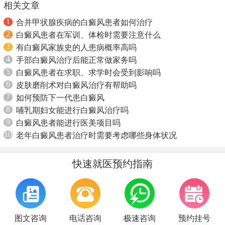
相关文章
1
合并甲状腺疾病的白癜风患者如何治疗
2
白癜风患者在军训、体检时需要注意什么
3
有白癜风家族史的人患病概率高吗
4
手部白癜风治疗后能正常做家务吗
5
白癜风患者在求职、求学时会受到影响吗
6
皮肤磨削术对白癜风治疗有帮助吗
7
如何预防下一代患白癜风
8
哺乳期妇女能进行白癜风治疗吗
9
白癜风患者能进行医美项目吗
10
老年白癜风患者治疗时需要考虑哪些身体状况
快速就医预约指南
图文咨询
电话咨询
极速咨询
预约挂号