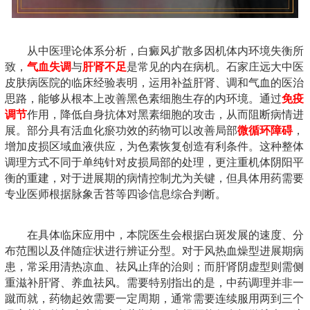
从中医理论体系分析，白癜风扩散多因机体内环境失衡所
致，
气血失调
与
肝肾不足
是常见的内在病机。石家庄远大中医
皮肤病医院的临床经验表明，运用补益肝肾、调和气血的医治
思路，能够从根本上改善黑色素细胞生存的内环境。通过
免疫
调节
作用，降低自身抗体对黑素细胞的攻击，从而阻断病情进
展。部分具有活血化瘀功效的药物可以改善局部
微循环障碍
，
增加皮损区域血液供应，为色素恢复创造有利条件。这种整体
调理方式不同于单纯针对皮损局部的处理，更注重机体阴阳平
衡的重建，对于进展期的病情控制尤为关键，但具体用药需要
专业医师根据脉象舌苔等四诊信息综合判断。
在具体临床应用中，本院医生会根据白斑发展的速度、分
布范围以及伴随症状进行辨证分型。对于风热血燥型进展期病
患，常采用清热凉血、祛风止痒的治则；而肝肾阴虚型则需侧
重滋补肝肾、养血祛风。需要特别指出的是，中药调理并非一
蹴而就，药物起效需要一定周期，通常需要连续服用两到三个