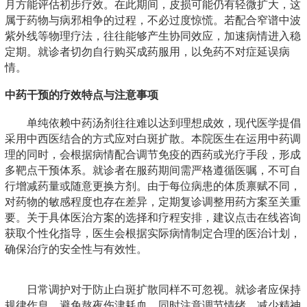
月方能评估初步疗效。在此期间，皮损可能仍有轻微扩大，这
属于药物与病邪相争的过程，不必过度惊慌。若配合窄谱中波
紫外线等物理疗法，往往能够产生协同效应，加速病情进入稳
定期。就诊者切勿自行购买成药服用，以免药不对症延误病
情。
中药干预的疗效特点与注意事项
单纯依赖中药汤剂往往难以达到理想成效，现代医学提倡
采用中西医结合的方式应对白斑扩散。本院医生在运用中药调
理的同时，会根据病情配合调节免疫的西药或光疗手段，形成
多靶点干预体系。就诊者在服药期间需严格遵循医嘱，不可自
行增减药量或随意更换方剂。由于每位病患的体质禀赋不同，
对药物的敏感程度也存在差异，定期复诊调整用药方案至关重
要。关于具体医治方案的选择和疗程安排，建议点击在线咨询
获取个性化指导，医生会根据实际病情制定合理的医治计划，
确保治疗的安全性与有效性。
日常调护对于防止白斑扩散同样不可忽视。就诊者应保持
规律作息，避免熬夜伤津耗血，同时注意调节情绪，减少精神