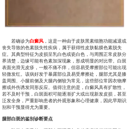
若确诊为
白癜风
，这是一种由于皮肤黑素细胞功能减退或
丧失导致的色素脱失性疾病，属于获得性皮肤黏膜色素脱失
症。其典型特征为皮损呈乳白色或瓷白色，与周围正常皮肤分
界清楚，边缘可能有色素加深现象，形成明显的对比带。白斑
表面光滑无皮疹，一般不痛不痒，但容易受摩擦部位可能出现
轻微发红。该病好发于暴露部位及易受摩擦处，腿部尤其是膝
盖周围、小腿前侧及大腿内侧较为常见，这些部位常因衣物摩
擦或外伤诱发同形反应。值得注意的是，白癜风具有扩散性，
若不及时干预，白斑面积可能逐渐扩大或出现新发皮损，甚至
泛发全身，严重影响患者的外观形象和心理健康，因此早期识
别和干预显得尤为重要。
腿部白斑的鉴别诊断要点