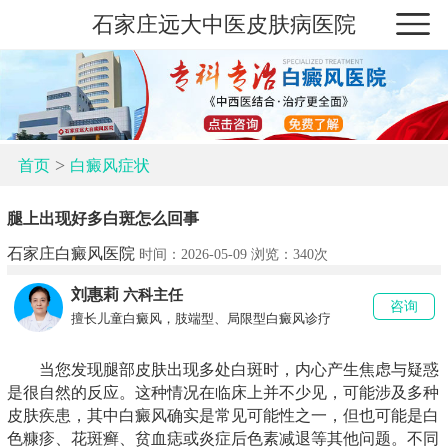
石家庄远大中医皮肤病医院
>
首页
白癜风症状
腿上出现好多白斑怎么回事
石家庄白癜风医院
时间：2026-05-09 浏览：
340次
刘惠莉
六科主任
咨询
擅长儿童白癜风，肢端型、局限型白癜风诊疗
当您发现腿部皮肤出现多处白斑时，内心产生焦虑与疑惑
是很自然的反应。这种情况在临床上并不少见，可能涉及多种
皮肤疾患，其中白癜风确实是常见可能性之一，但也可能是白
色糠疹、花斑癣、贫血痣或炎症后色素减退等其他问题。不同