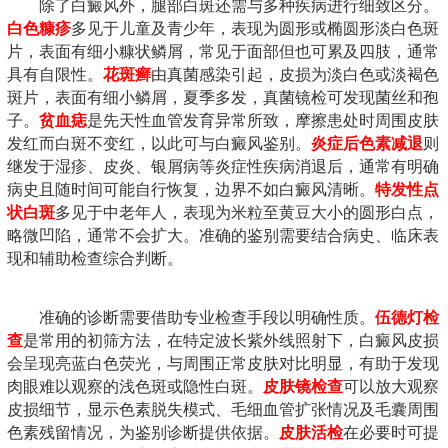
除了白癜风外，腿部白斑还需与多种疾病进行细致区分。
白色糠疹
多见于儿童及青少年，表现为圆形或椭圆形淡白色斑
片，表面有细小糠状鳞屑，常见于面部但也可累及四肢，通常
具有自限性。
花斑癣
由真菌感染引起，皮损为淡白色或淡褐色
斑片，表面有细小鳞屑，夏季多发，真菌镜检可发现菌丝和孢
子。
贫血痣
是先天性血管发育异常所致，摩擦患处时周围皮肤
发红而白斑不变红，以此可与白癜风鉴别。
炎症后色素减退
则
继发于湿疹、皮炎、银屑病等炎症性疾病消退后，通常有明确
病史且随时间可能自行恢复，边界不如白癜风清晰。
特发性点
状白斑
多见于中老年人，表现为米粒至黄豆大小的圆形白点，
略微凹陷，通常不会扩大。准确的鉴别需要结合病史、临床表
现和辅助检查综合判断。
准确的诊断需要借助专业检查手段以明确性质。
伍德灯检
查
是常用的初筛方法，在特定波长紫外线照射下，白癜风皮损
会呈现亮蓝白色荧光，与周围正常皮肤对比明显，有助于发现
肉眼难以观察的浅色斑或隐性白斑。
皮肤镜检查
可以放大观察
皮损细节，显示色素脱失模式、毛细血管扩张情况及毛囊周围
色素残留情况，为鉴别诊断提供依据。
皮肤活检
在必要时可提