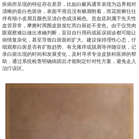
疾病所呈现的特征存在差异，比如白癜风通常表现为边界相对
清晰的瓷白色斑块，表面平滑且没有鳞屑附着，而花斑癣往往
伴有细小皮屑且颜色呈淡白色或淡褐色。贫血痣则属于先天性
血管异常，摩擦时周围皮肤发红而白斑处不变色。由于仅凭肉
眼观察难以做出准确判断，盲目自行用药或延误就诊都可能让
病情复杂化，甚至导致白斑面积扩大。建议保持理性心态，仔
细观察白斑是否有扩散趋势、有无瘙痒或脱屑等伴随症状，记
录白斑出现的时间和发展变化，及时寻求专业皮肤科医师的帮
助，通过系统检查明确病因后才能制定针对性方案，避免走入
治疗误区。