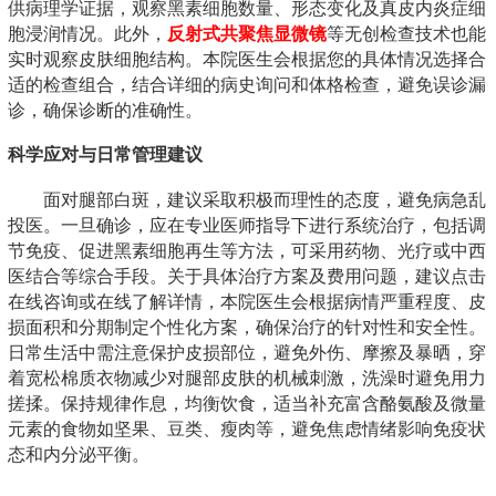
供病理学证据，观察黑素细胞数量、形态变化及真皮内炎症细
胞浸润情况。此外，
反射式共聚焦显微镜
等无创检查技术也能
实时观察皮肤细胞结构。本院医生会根据您的具体情况选择合
适的检查组合，结合详细的病史询问和体格检查，避免误诊漏
诊，确保诊断的准确性。
科学应对与日常管理建议
面对腿部白斑，建议采取积极而理性的态度，避免病急乱
投医。一旦确诊，应在专业医师指导下进行系统治疗，包括调
节免疫、促进黑素细胞再生等方法，可采用药物、光疗或中西
医结合等综合手段。关于具体治疗方案及费用问题，建议点击
在线咨询或在线了解详情，本院医生会根据病情严重程度、皮
损面积和分期制定个性化方案，确保治疗的针对性和安全性。
日常生活中需注意保护皮损部位，避免外伤、摩擦及暴晒，穿
着宽松棉质衣物减少对腿部皮肤的机械刺激，洗澡时避免用力
搓揉。保持规律作息，均衡饮食，适当补充富含酪氨酸及微量
元素的食物如坚果、豆类、瘦肉等，避免焦虑情绪影响免疫状
态和内分泌平衡。