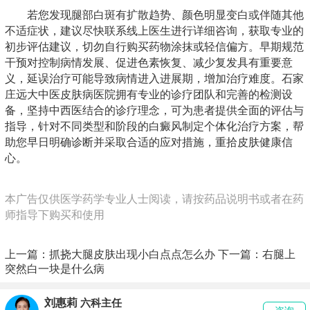
若您发现腿部白斑有扩散趋势、颜色明显变白或伴随其他
不适症状，建议尽快联系线上医生进行详细咨询，获取专业的
初步评估建议，切勿自行购买药物涂抹或轻信偏方。早期规范
干预对控制病情发展、促进色素恢复、减少复发具有重要意
义，延误治疗可能导致病情进入进展期，增加治疗难度。石家
庄远大中医皮肤病医院拥有专业的诊疗团队和完善的检测设
备，坚持中西医结合的诊疗理念，可为患者提供全面的评估与
指导，针对不同类型和阶段的白癜风制定个体化治疗方案，帮
助您早日明确诊断并采取合适的应对措施，重拾皮肤健康信
心。
本广告仅供医学药学专业人士阅读，请按药品说明书或者在药
师指导下购买和使用
上一篇：
抓挠大腿皮肤出现小白点点怎么办
下一篇：
右腿上
突然白一块是什么病
刘惠莉
六科主任