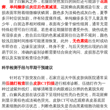
除了白癜风之外，右腿部突然发白的病灶还可能源于
花斑
癣
、
单纯糠疹
或
炎症后色素减退
。花斑癣由真菌感染引发，皮
损表面常附着细微糠状鳞屑，颜色多为淡褐色或灰白色，夏季
多汗时症状加剧，伴有轻度瘙痒感。单纯糠疹多见于儿童及青
少年，白斑边界相对模糊，表面有少量干燥性细屑，通常无需
特殊处理可自行消退。若患者近期腿部曾遭受外伤、烧伤或患
有湿疹皮炎，愈合后出现的色素减退斑往往边界不规则，颜色
较浅且随时间推移可能逐渐恢复。此外，
无色素痣
出生时或幼
年即存在，边缘呈波浪状，终身不变，与后天突然出现的白斑
易于区分。准确的鉴别诊断需要结合病史询问、皮损形态学观
察以及实验室检查综合判断。
科学检测手段与早期干预建议
针对右下肢突发白斑，石家庄远大中医皮肤病医院通常采
用
伍德灯检查
联合
皮肤CT扫描
进行精准诊断。伍德灯作为一
种过滤紫外线灯，能够清晰显示肉眼难以分辨的色素脱失程
度，白癜风皮损在该仪器下呈现特征性亮白色荧光，而花斑癣
则显示黄棕色或淡褐色荧光。皮肤CT可动态观察表皮基底层
黑素细胞的存活状态，判断色素脱失是否由黑素细胞功能丧失