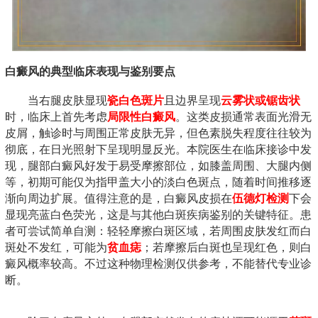
白癜风的典型临床表现与鉴别要点
当右腿皮肤显现
瓷白色斑片
且边界呈现
云雾状或锯齿状
时，临床上首先考虑
局限性白癜风
。这类皮损通常表面光滑无
皮屑，触诊时与周围正常皮肤无异，但色素脱失程度往往较为
彻底，在日光照射下呈现明显反光。本院医生在临床接诊中发
现，腿部白癜风好发于易受摩擦部位，如膝盖周围、大腿内侧
等，初期可能仅为指甲盖大小的淡白色斑点，随着时间推移逐
渐向周边扩展。值得注意的是，白癜风皮损在
伍德灯检测
下会
显现亮蓝白色荧光，这是与其他白斑疾病鉴别的关键特征。患
者可尝试简单自测：轻轻摩擦白斑区域，若周围皮肤发红而白
斑处不发红，可能为
贫血痣
；若摩擦后白斑也呈现红色，则白
癜风概率较高。不过这种物理检测仅供参考，不能替代专业诊
断。