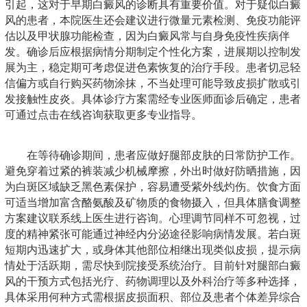
引起，这对于早期白癜风的诊断具有重要价值。对于疑似白癜
风的患者，本院医生还会建议进行微量元素检测、免疫功能评
估以及甲状腺功能检查，因为白癜风常与自身免疫性疾病伴
发。确诊后应根据病情分期制定个性化方案，进展期以控制发
展为主，稳定期可考虑促进色素恢复的治疗手段。患者切忌轻
信偏方或自行购买药物涂抹，不当处理可能导致皮损扩散或引
发接触性皮炎。具体诊疗方案需经专业医师面诊后确定，患者
可通过点击在线咨询获取更多专业指导。
在等待确诊期间，患者应做好腿部皮肤的日常防护工作。
避免穿着过紧的裤装减少机械摩擦，外出时做好防晒措施，因
为白斑区域缺乏黑色素保护，容易遭受紫外线灼伤。饮食方面
可适当增加富含酪氨酸及矿物质的食物摄入，但具体膳食调整
方案建议联系线上医生进行咨询。心理调节同样不可忽视，过
度的精神紧张可能通过神经内分泌途径影响病情发展。若白斑
短期内迅速扩大，或身体其他部位相继出现类似皮损，提示病
情处于活跃期，需尽快到院接受系统治疗。目前针对腿部白癜
风的干预方式包括光疗、药物调理以及外科治疗等多种选择，
具体采用何种方式需根据皮损面积、部位及患者个体差异综合