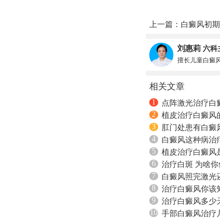
上一篇：
白癜风初期
刘惠莉
六科
擅长儿童白癜
相关文章
1
点阵激光治疗白
2
植皮治疗白癜风
3
肛门处患有白癜
4
白癜风这种病治
5
植皮治疗白癜风
6
治疗白斑 为啥
7
白癜风照完激光
8
治疗白癜风你该
9
治疗白癜风多少
10
手部白癜风治疗