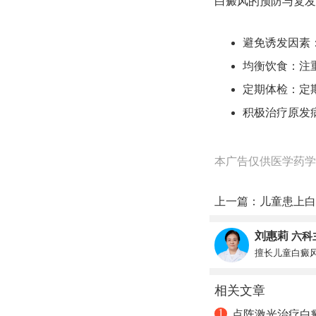
白癜风的预防与复发
避免诱发因素
均衡饮食：注
定期体检：定
积极治疗原发
本广告仅供医学药学
上一篇：
儿童患上白
刘惠莉
六科
擅长儿童白癜
相关文章
1
点阵激光治疗白