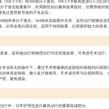
（NB-UVB）和308准分子激光。NB-UVB每周需进行2-3次
8准分子激光能量集中，对局限性的白癜风效果较好，但费用相对
避免过度照射导致的不良反应。
308纳米准分子激光、304纳米高能紫外光等，这些治疗能够促
能，从而改善白斑症状。适用于病情较重、白斑面积较大的患者
患者，若药物治疗和物理治疗均无明显效果，可考虑手术治疗。
在专业医生的操作下，通过手术将健康的皮肤组织移植到白斑部
括自体表皮移植、微小皮片移植等。手术成功率与白斑的部位、
护理，避免感染。
治疗外，日常护理也是白癜风治疗的重要组成部分。