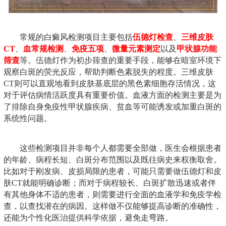
常规的白癜风检测项目主要包括
伍德灯检查
、
三维皮肤
CT
、
血常规检测
、
免疫五项
、
微量元素测定
以及
甲状腺功能
筛查
等。伍德灯作为初步筛查的重要手段，能够在暗室环境下
观察白斑的荧光反应，帮助判断色素脱失的程度。三维皮肤
CT则可以直观地看到皮肤基底层的黑色素细胞存活情况，这
对于评估病情活跃度具有重要价值。血液方面的检测主要是为
了排除自身免疫性甲状腺疾病、贫血等可能诱发或加重白斑的
系统性问题。
这些检测项目并非每个人都需要全部做，医生会根据患者
的年龄、病程长短、白斑分布范围以及既往病史来权衡取舍。
比如对于刚发病、皮损局限的患者，可能只需要做伍德灯和皮
肤CT就能明确诊断；而对于病程较长、白斑扩散迅速或者伴
有其他身体不适的患者，则需要进行全面的血液学和免疫学检
查，以查找潜在的病因。这样做不仅能够提高诊断的准确性，
还能为个性化医治提供科学依据，避免走弯路。