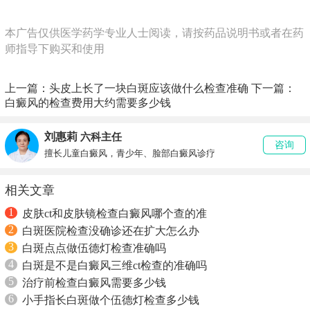
本广告仅供医学药学专业人士阅读，请按药品说明书或者在药
师指导下购买和使用
上一篇：
头皮上长了一块白斑应该做什么检查准确
下一篇：
白癜风的检查费用大约需要多少钱
刘惠莉
六科主任
咨询
擅长儿童白癜风，青少年、脸部白癜风诊疗
相关文章
1
皮肤ct和皮肤镜检查白癜风哪个查的准
2
白斑医院检查没确诊还在扩大怎么办
3
白斑点点做伍德灯检查准确吗
4
白斑是不是白癜风三维ct检查的准确吗
5
治疗前检查白癜风需要多少钱
6
小手指长白斑做个伍德灯检查多少钱