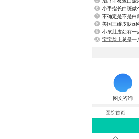
5
治疗前检查白癜
6
小手指长白斑做
7
不确定是不是白
8
美国三维皮肤ct
9
小孩肚皮处有一
10
宝宝脸上总是一
图文咨询
医院首页