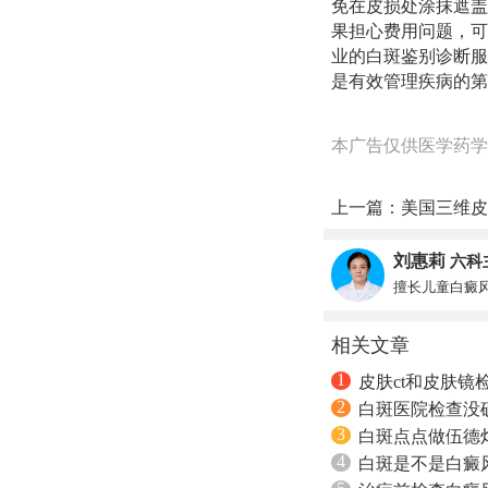
免在皮损处涂抹遮盖
果担心费用问题，可
业的白斑鉴别诊断服
是有效管理疾病的第
本广告仅供医学药学
上一篇：
美国三维皮
刘惠莉
六科
擅长儿童白癜
相关文章
1
皮肤ct和皮肤镜
2
白斑医院检查没
3
白斑点点做伍德
4
白斑是不是白癜风