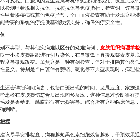
不可忽视。白癜风的发生发展与机体免疫功能紊乱、微量元素代
以检测甲状腺相关抗体、抗核抗体等免疫指标，筛查铜、锌等微
性甲状腺疾病或其他免疫异常，全面血液检查有助于发现这些潜
能需要的系统治疗提供基础数据支持，确保治疗安全性。
值
别不典型、与其他疾病难以区分的疑难病例，
皮肤组织病理学检
取一小块皮损组织进行切片染色，在显微镜下直接观察表皮基底
程度等微观改变。虽然这是一种有创检查，但对于排除其他类似
性意义。特别是当白斑伴有萎缩、硬化等不典型表现时，病理检
生还会详细询问病史，包括白斑出现的时间、发展速度、家族遗
些患者在皮肤损伤愈合后出现同形反应，这种信息对诊断很有提
毛发是否受累、黏膜部位有无损害等。综合所有这些临床信息，
确判断。
把握
建议尽早安排检查，病程越短黑色素细胞残留越多，干预效果通