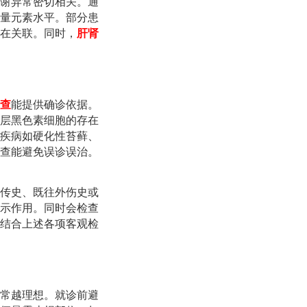
谢异常密切相关。通
量元素水平。部分患
在关联。同时，
肝肾
查
能提供确诊依据。
层黑色素细胞的存在
疾病如硬化性苔藓、
查能避免误诊误治。
传史、既往外伤史或
示作用。同时会检查
结合上述各项客观检
常越理想。就诊前避