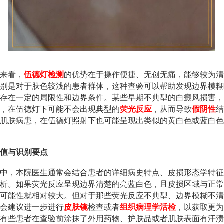
来看，
伍德灯检测
的优势在于操作便捷、无创无痛，能够较为清
别是对于肤色较浅的患者群体，这种查验可以帮助发现边界模糊
存在一定的局限性和边界条件。某些早期不典型的白癜风损害，
，在伍德灯下可能不会出现典型的
荧光反应
，从而导致
假阴性
结
肌肤病患，在伍德灯照射下也可能呈现出类似的黄白色或蓝白色
值与识别要点
中，本院医生通常会结合患者的详细病史特点、皮损形态学特征
析。如果荧光反应呈现边界清楚的亮蓝白色，且皮损区域与正常
可能性就相对较大。但对于那些荧光反应不典型、边界模糊不清
会建议进一步进行
皮肤镜
检查或者
组织病理学活检
，以获取更为
有些患者在查验前涂抹了外用药物、护肤品或者肌肤表面有汗渍