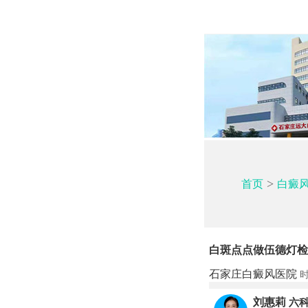
>
首页
白癜
白斑点点做伍德灯检
石家庄白癜风医院
时
刘惠莉
六科