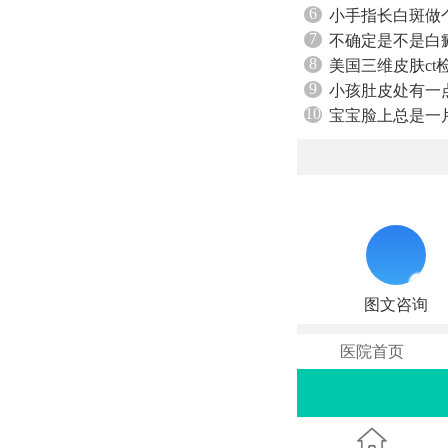
6
小手指长白斑做
7
不确定是不是白
8
美国三维皮肤ct
9
小孩肚皮处有一
10
宝宝脸上总是一
图文咨询
医院首页