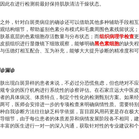
因此在进行检测前最好保持肌肤清洁干燥状态。
之外，针对白斑类病症的确诊还可以借助其他多种辅助手段相互
观结构细节，帮助鉴别色素分布模式和毛囊周围色素残留状况；
肤基底层的色素细胞存活数量与分布状态；而
组织病理学检查
更
皮损组织进行显微镜下细致观察，能够明确
黑色素细胞
的缺失程
与伍德灯相互配合、互为补充，能够大大提升诊断的精准度和可
诊漏诊
肤出现白斑异样的患者来说，不必过分恐慌焦虑，但也绝对不应
规专业的医疗机构进行系统性的诊察评估。在石家庄远大中医皮
者的具体病况、体质特点，制定个性化的检测甄别方案。如果经
两可，医师会安排进一步的专项检查来明确病情性质。需要特别
种自我诊断方法往往缺乏科学依据，盲目跟风用药更是存在极大
导细节，由于每位患者的体质差异和病情发展阶段各不相同，建
丰富的医生进行一对一的深入沟通，获取针对性的专业建议和个