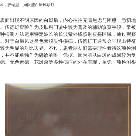
风，肢端型、局限型白癜风诊疗
表面出现不明原因的白斑后，内心往往充满焦虑与困惑，急切地
。伍德灯查验作为皮肤科门诊中较为普及的辅助诊察手段，常被
种检测方法运用特定波长的长波紫外线照射皮损区域，通过观察
。对于白癜风这类色素脱失性疾病，伍德灯下通常会呈现出特征
较为明显的对比边界。不过，患者朋友们需要理性看待这项检测
，并不能单独作为确诊的唯一凭据。因为肌肤白斑的成因较为复
痣、无色素痣、花斑癣等多种病症的外在表现，单凭一项检测很