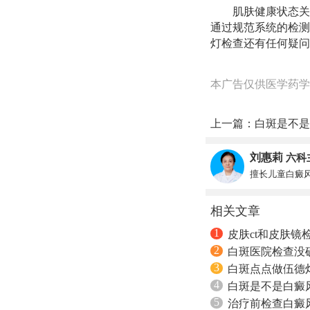
肌肤健康状态关
通过规范系统的检测
灯检查还有任何疑问
本广告仅供医学药学
上一篇：
白斑是不是
刘惠莉
六科
擅长儿童白癜
相关文章
1
皮肤ct和皮肤镜
2
白斑医院检查没
3
白斑点点做伍德
4
白斑是不是白癜风
5
治疗前检查白癜